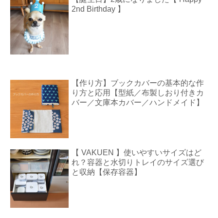
2nd Birthday 】
【作り方】ブックカバーの基本的な作
り方と応用【型紙／布製しおり付きカ
バー／文庫本カバー／ハンドメイド】
【 VAKUEN 】使いやすいサイズはど
れ？容器と水切りトレイのサイズ選び
と収納【保存容器】