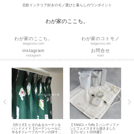
北欧インテリア好きのモノ選びと暮らしのワンポイント
わが家のここち。
わが家のここち。
わが家のコトモノ
wagacoco.com
wagacoco.net
instagram
お問合せ
instagram
mail
作り
【作り方】ヒダのあるカーテンを
【 FANCL × Toffy 】ハンディファ
【 
リ
ハンドメイド【カーテンレールに
ンとフェイスタオル届きました
ど
吊るすドレープカーテンの採寸・
【プレゼント2026夏】
ズ