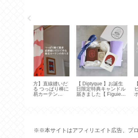
】直線縫いだ
【 Diptyque 】お誕生
【HARIO】水出し
 つっぱり棒に
日限定特典キャンドル
ヒーの作り方とお
カーテン
届きました【 Figuier
ボトルとの違い【
ekko ハンドメ
70ｇ 】
オ フィルターイン
ル】
※※本サイトはアフィリエイト広告、プロ