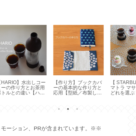
コー
【作り方】ブックカバ
【 STARBUCKS 】ス
【
茶用
ーの基本的な作り方と
マトラ マサ デパン 3種
エ
ハリ
応用【型紙／布製しお
どれを選ぶ？【スター
ポ
ボト
り付きカバー／文庫本
バックス創業30周年】
ル軽
カバー／ハンドメイ
72
ド】
モーション、PRが含まれています。※※