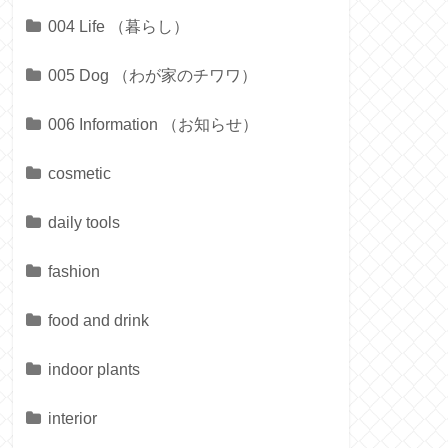
004 Life （暮らし）
005 Dog （わが家のチワワ）
006 Information （お知らせ）
cosmetic
daily tools
fashion
food and drink
indoor plants
interior