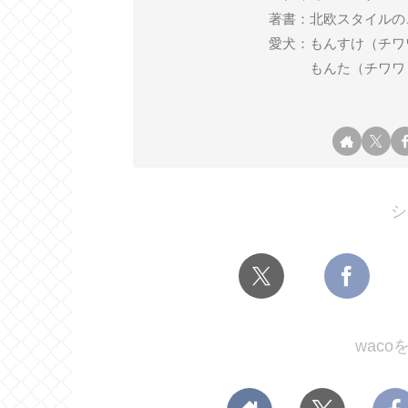
著書：北欧スタイルの
愛犬：もんすけ（チワワ ♂ 2
もんた（チワワ ♂ 2
シ
wac