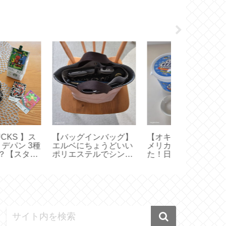
バッグインバッグ】
【オキシクリーン】ア
【 VAKUEN
ルベにちょうどいい
メリカ版使ってみまし
すいサイズは
リエステルでシンプ
た！日本版との違い
器と水切りト
量【707C 704GP
は？【 OXICLEAN 】
イズ選びと収
5GP】
容器】