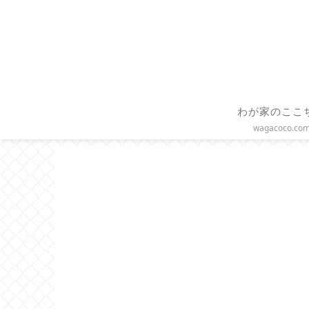
わが家のここ
wagacoco.co