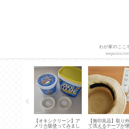
わが家のここ
wagacoco.co
インバッグ】
【オキシクリーン】ア
【無印良品】取り
ちょうどいい
メリカ版使ってみまし
て洗えるテープが