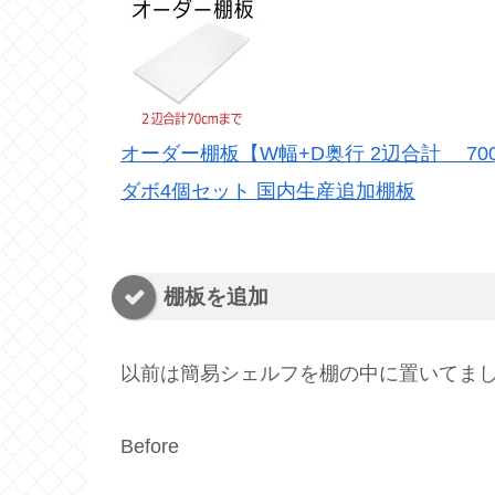
オーダー棚板【W幅+D奥行 2辺合計 70
ダボ4個セット 国内生産追加棚板
棚板を追加
以前は簡易シェルフを棚の中に置いてま
Before