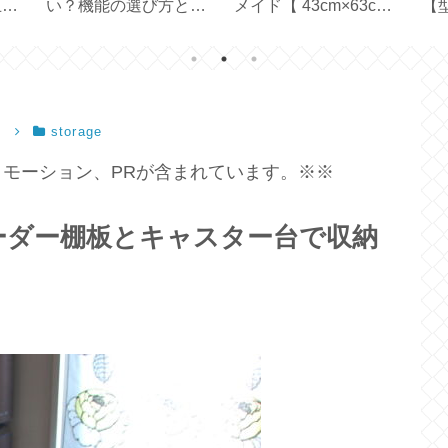
止テ
い？機能の選び方と使
メイド【 43cm×63cm
【型
い方【ひんやり3Way
ピローケース 】
／ 
ファン】
イ
）
storage
モーション、PRが含まれています。※※
ーダー棚板とキャスター台で収納