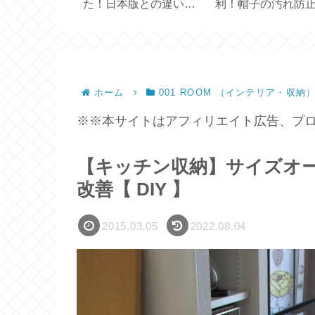
テルでシンプ
た！日本版との違い
利！帽子の汚れ防
7C 704GP
は？【 OXICLEAN 】
ープ
ホーム
001 ROOM （インテリア・収納
※※本サイトはアフィリエイト広告、プロ
【キッチン収納】サイズオ
改善【 DIY 】
2015.03.05
2022.08.04