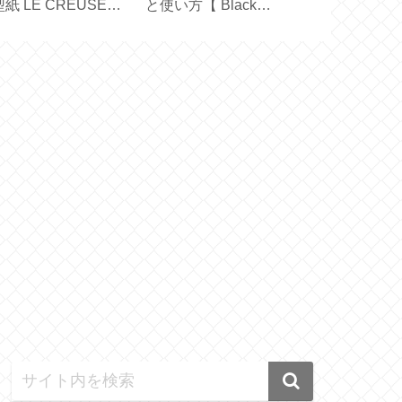
紙 LE CREUSET
と使い方【 Black
45cm×45c
STAUB ／ハンドメ
Mirror Basic＋ 】
の生地で作る
ド】
メイド】