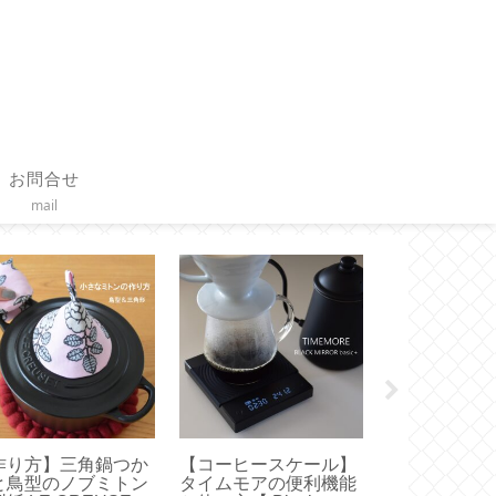
お問合せ
mail
作り方】三角鍋つか
【コーヒースケール】
【作り方】フ
と鳥型のノブミトン
タイムモアの便利機能
付きクッショ