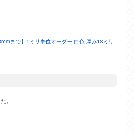
0mmまで】1ミリ単位オーダー 白色 厚み18ミリ
した。