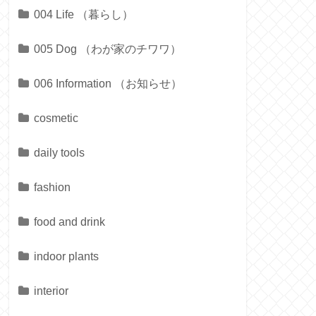
004 Life （暮らし）
005 Dog （わが家のチワワ）
006 Information （お知らせ）
cosmetic
daily tools
fashion
food and drink
indoor plants
interior