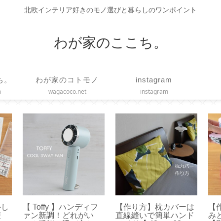
北欧インテリア好きのモノ選びと暮らしのワンポイント
わが家のここち。
ち。
わが家のコトモノ
instagram
m
wagacoco.net
instagram
外し
【 Toffy 】ハンディフ
【作り方】枕カバーは
【
便
ァン新調！どれがい
直線縫いで簡単ハンド
み