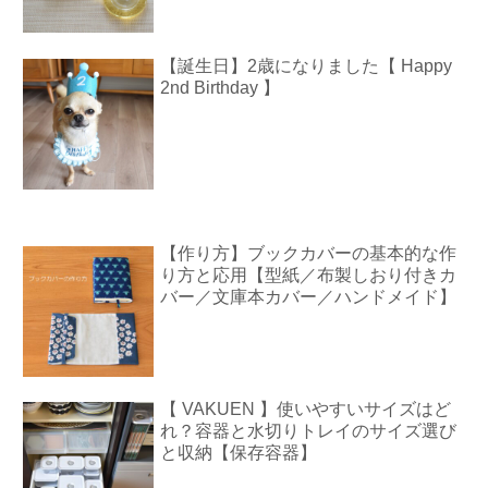
【誕生日】2歳になりました【 Happy
2nd Birthday 】
【作り方】ブックカバーの基本的な作
り方と応用【型紙／布製しおり付きカ
バー／文庫本カバー／ハンドメイド】
【 VAKUEN 】使いやすいサイズはど
れ？容器と水切りトレイのサイズ選び
と収納【保存容器】