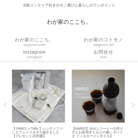
北欧インテリア好きのモノ選びと暮らしのワンポイント
わが家のここち。
わが家のここち。
わが家のコトモノ
wagacoco.com
wagacoco.net
instagram
お問合せ
instagram
mail
【 FANCL × Toffy 】ハンディファ
【HARIO】水出しコーヒーの作り
【
ンとフェイスタオル届きました
方とお茶用ボトルとの違い【ハリ
ョン
【プレゼント2026夏】
オ フィルターインボトル】
の