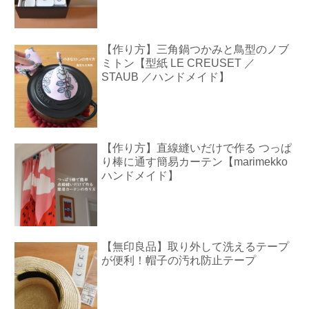
【作り方】三角鍋つかみと鳥型のノブ
ミトン【型紙 LE CREUSET ／
STAUB ／ハンドメイド】
【作り方】直線縫いだけで作る つっぱ
り棒に通す簡易カーテン【marimekko
ハンドメイド】
【無印良品】取り外して洗えるテープ
が便利！帽子の汚れ防止テープ