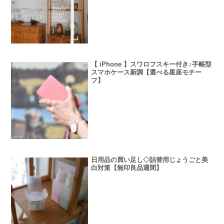
【 iPhone 】スワロフスキー付き♪手帳型
スマホケース新調【選べる星座モチー
フ】
日用品の買い足し◇詰替用じょうごと美
白対策【無印良品週間】