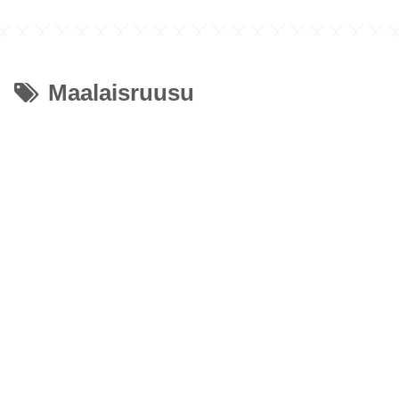
サ
Maalaisruusu