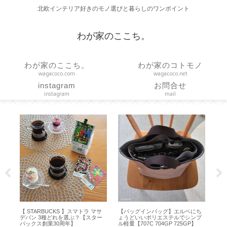
北欧インテリア好きのモノ選びと暮らしのワンポイント
わが家のここち。
わが家のここち。
わが家のコトモノ
wagacoco.com
wagacoco.net
instagram
お問合せ
instagram
mail
使
【 STARBUCKS 】スマトラ マサ
【バッグインバッグ】エルベにち
【
デパン 3種どれを選ぶ？【スター
ょうどいいポリエステルでシンプ
ハ
バックス創業30周年】
ル軽量【707C 704GP 725GP】
吊