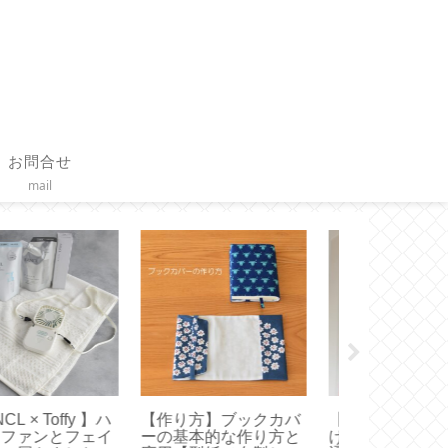
お問合せ
mail
Toffy 】ハンディフ
【 Diptyque 】お誕生
【無印良品】
ン新調！どれがい
日限定特典キャンドル
て洗えるテー