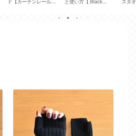
ター
【型紙 LE CREUSET
アイスコーヒー＆カフ
い
年】
／ STAUB ／ハンドメ
ェオレ【アルファベッ
い
イド】
ト製氷皿】
フ