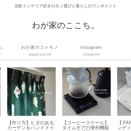
北欧インテリア好きのモノ選びと暮らしのワンポイント
わが家のここち。
ち。
わが家のコトモノ
instagram
m
wagacoco.net
instagram
】ス
【作り方】三角鍋つか
【 STARBUCKS 】シ
【 
3種
みと鳥型のノブミトン
リコンアイストレーで
ァ