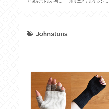
紙／布製しお
通す簡易カーテン
どれを選ぶ？【ス
バー／文庫本
【marimekko ハンドメ
バックス創業30周
ハンドメイ
イド】
Johnstons