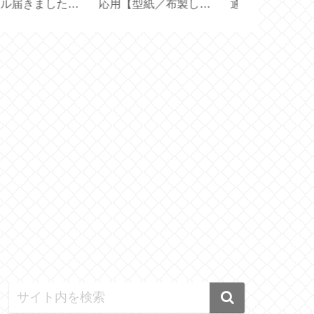
？機能の選び方と使
届きました【 Figuier
利！帽子の汚
方【ひんやり3Way
70ｇ 】
ープ
ァン】