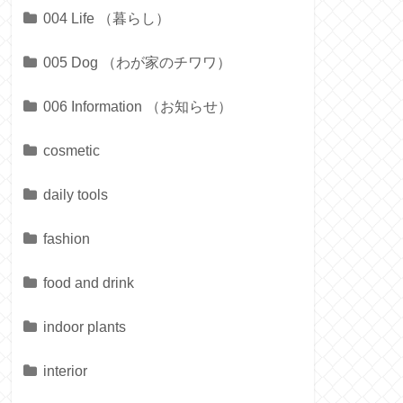
004 Life （暮らし）
005 Dog （わが家のチワワ）
006 Information （お知らせ）
cosmetic
daily tools
fashion
food and drink
indoor plants
interior