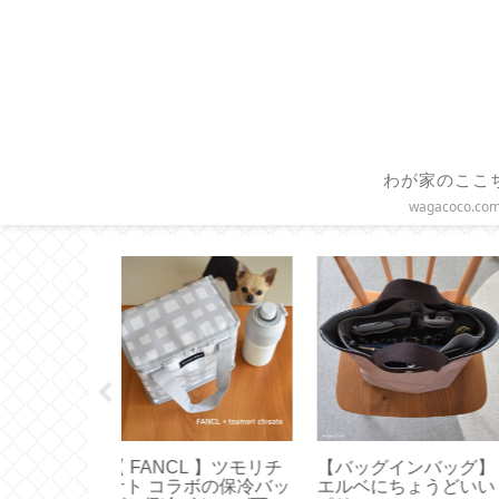
わが家のここ
wagacoco.co
】ブックカバ
【作り方】直線縫いだ
【 STARBUCKS 
的な作り方と
けで作る つっぱり棒に
マトラ マサ デパン 