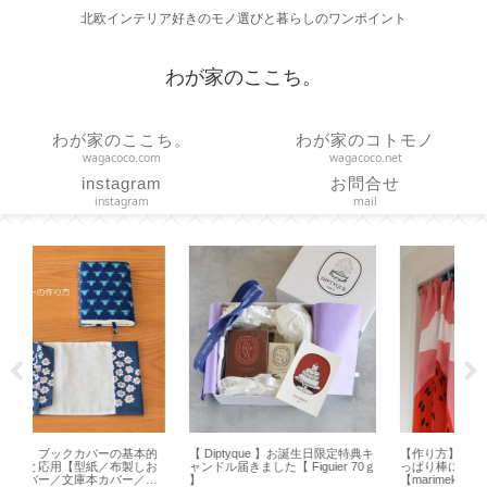
北欧インテリア好きのモノ選びと暮らしのワンポイント
わが家のここち。
わが家のここち。
わが家のコトモノ
wagacoco.com
wagacoco.net
instagram
お問合せ
instagram
mail
定特典キ
【作り方】直線縫いだけで作る つ
【HARIO】水出しコーヒーの作り
 70ｇ
っぱり棒に通す簡易カーテン
方とお茶用ボトルとの違い【ハリ
の
【marimekko ハンドメイド】
オ フィルターインボトル】
B