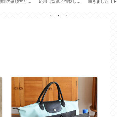
r
スタオル届きました
メイド【 43cm×63cm
た
【プレゼント2026夏】
ピローケース 】
は？