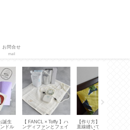
お問合せ
mail
オキシクリーン】ア
【コーヒースケール】
【バッグイン
リカ版使ってみまし
タイムモアの便利機能
エルベにちょ