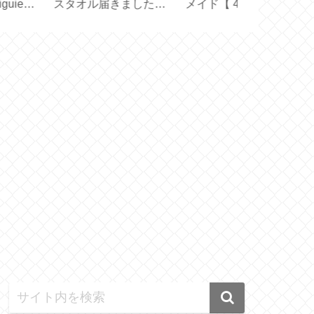
！日本版との違い
と使い方【 Black
ポリエステル
【 OXICLEAN 】
Mirror Basic＋ 】
ル軽量【707C
725GP】