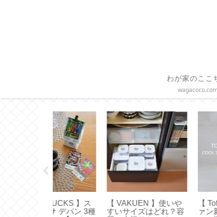
わが家のここ
wagacoco.co
y 】ハンディフ
【作り方】ブックカバ
【 Diptyque 】お
！どれがい
ーの基本的な作り方と
日限定特典キャン