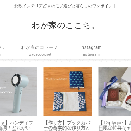
北欧インテリア好きのモノ選びと暮らしのワンポイント
わが家のここち。
ち。
わが家のコトモノ
instagram
m
wagacoco.net
instagram
誕生
【 FANCL × Toffy 】ハ
【作り方】枕カバーは
【
ドル
ンディファンとフェイ
直線縫いで簡単ハンド
メ