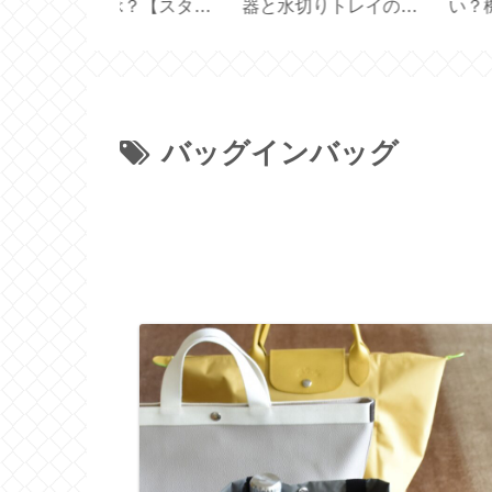
の選び方と使
応用【型紙／布製しお
届きました【 Figuie
やり3Way
り付きカバー／文庫本
70ｇ 】
カバー／ハンドメイ
ド】
バッグインバッグ