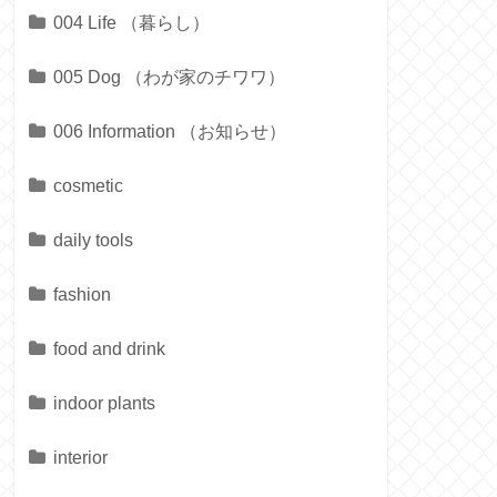
004 Life （暮らし）
005 Dog （わが家のチワワ）
006 Information （お知らせ）
cosmetic
daily tools
fashion
food and drink
indoor plants
interior