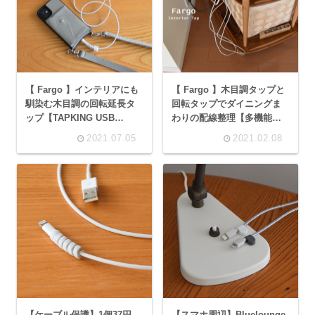
【 Fargo 】インテリアにも
【 Fargo 】木目調タップと
馴染む木目調の回転延長タ
回転タップでダイニングま
ップ【TAPKING USB
わりの配線整理【多機能電
4.8A】
源タップ】
2021.07.05
2021.02.08
【ケーブル保護】1個37円
【スマホ周辺】Bluelounge