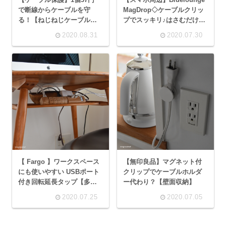
で断線からケーブルを守
MagDrop◇ケーブルクリッ
る！【ねじねじケーブルプ
プでスッキリ♪はさむだけ取
ロテクター】
り付け簡単マグネット式
2020.08.31
2020.07.30
【 Fargo 】ワークスペース
【無印良品】マグネット付
にも使いやすい USBポート
クリップでケーブルホルダ
付き回転延長タップ【多機
ー代わり？【壁面収納】
能電源タップ】
2020.07.25
2020.07.05