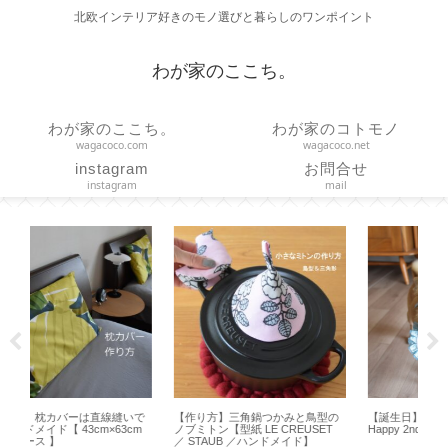
北欧インテリア好きのモノ選びと暮らしのワンポイント
わが家のここち。
わが家のここち。
わが家のコトモノ
wagacoco.com
wagacoco.net
instagram
お問合せ
instagram
mail
の
【誕生日】2歳になりました【
【 VAKUEN 】使いやすいサイズは
【 
T
Happy 2nd Birthday 】
どれ？容器と水切りトレイのサイ
ト
ズ選びと収納【保存容器】
オ