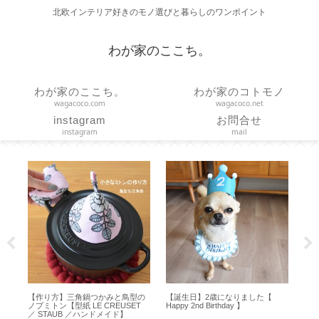
北欧インテリア好きのモノ選びと暮らしのワンポイント
わが家のここち。
わが家のここち。
わが家のコトモノ
wagacoco.com
wagacoco.net
instagram
お問合せ
instagram
mail
した【
【作り方】直線縫いだけで作る つ
【HARIO】水出しコーヒーの作り
っぱり棒に通す簡易カーテン
方とお茶用ボトルとの違い【ハリ
【marimekko ハンドメイド】
オ フィルターインボトル】