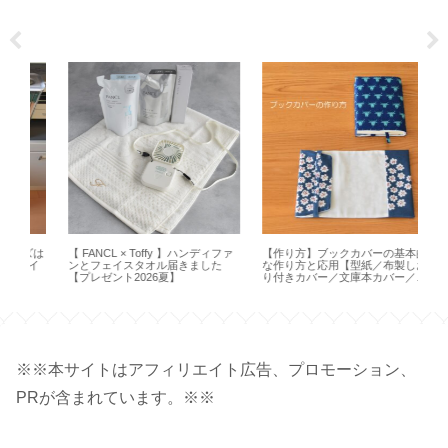
ズは
【 FANCL × Toffy 】ハンディファ
【作り方】ブックカバーの基本的
【
イ
ンとフェイスタオル届きました
な作り方と応用【型紙／布製しお
Hap
【プレゼント2026夏】
り付きカバー／文庫本カバー／ハ
ンドメイド】
※※本サイトはアフィリエイト広告、プロモーション、
PRが含まれています。※※