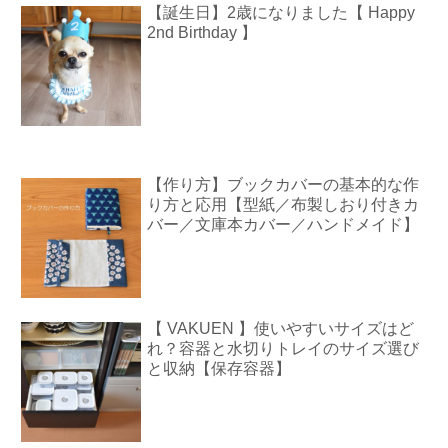
【誕生日】2歳になりました【 Happy
2nd Birthday 】
【作り方】ブックカバーの基本的な作
り方と応用【型紙／布製しおり付きカ
バー／文庫本カバー／ハンドメイド】
【 VAKUEN 】使いやすいサイズはど
れ？容器と水切りトレイのサイズ選び
と収納【保存容器】