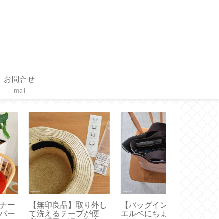
お問合せ
mail
無印良品】取り外し
【バッグインバッグ】
【作り方】ヒ
洗えるテープが便
エルベにちょうどいい
カーテンをハ