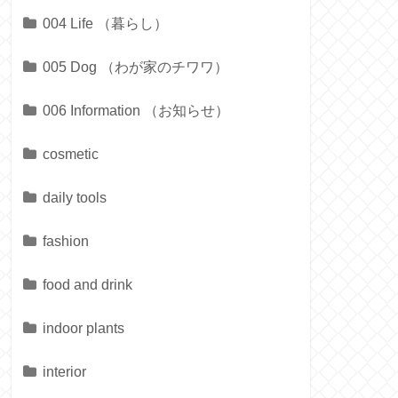
004 Life （暮らし）
005 Dog （わが家のチワワ）
006 Information （お知らせ）
cosmetic
daily tools
fashion
food and drink
indoor plants
interior