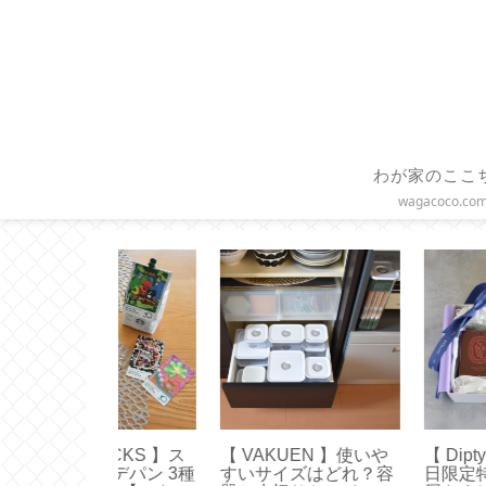
わが家のここ
wagacoco.co
BUCKS 】ス
【 VAKUEN 】使いや
【 Diptyque 】お
サ デパン 3種
すいサイズはどれ？容
日限定特典キャン