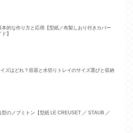
基本的な作り方と応用【型紙／布製しおり付きカバー
イド】
すいサイズはどれ？容器と水切りトレイのサイズ選びと収納
ノブミトン【型紙 LE CREUSET ／ STAUB ／