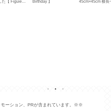
r
Birthday 】
45cm×45cm 横長一枚
利
の生地で作る【ハンド
ー
メイド】
モーション、PRが含まれています。※※