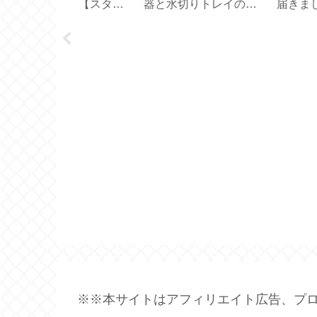
ぶ？【スター
器と水切りトレイのサ
届きました【 Figuie
創業30周年】
イズ選びと収納【保存
70ｇ 】
容器】
※※本サイトはアフィリエイト広告、プロ