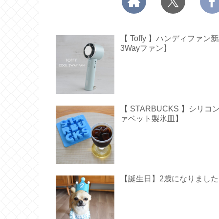
【 Toffy 】ハンディフ
3Wayファン】
【 STARBUCKS 】シ
ァベット製氷皿】
【誕生日】2歳になりました【 Hap