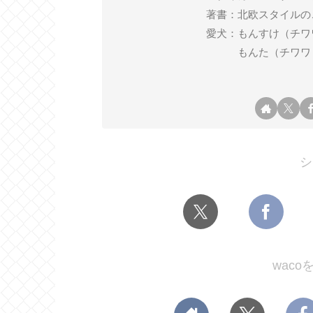
著書：北欧スタイルの
愛犬：もんすけ（チワワ ♂ 2
もんた（チワワ ♂ 2
シ
wac