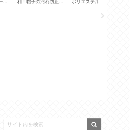
！帽子の汚れ防止テ
ポリエステルでシンプ
ド【カーテン
プ
ル軽量【707C 704GP
吊るすドレー
725GP】
ンの採寸・サ