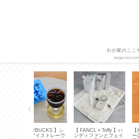
わが家のここ
wagacoco.co
 × Toffy 】ハ
【作り方】ブックカバ
【作り方】直線縫
ァンとフェイ
ーの基本的な作り方と
けで作る つっぱり