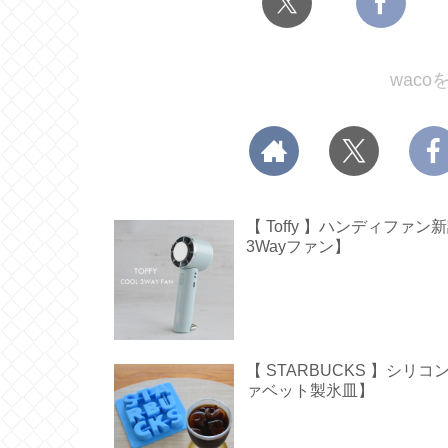
wac
【 Toffy 】ハンディフ
3Wayファン】
【 STARBUCKS 】シ
ァベット製氷皿】