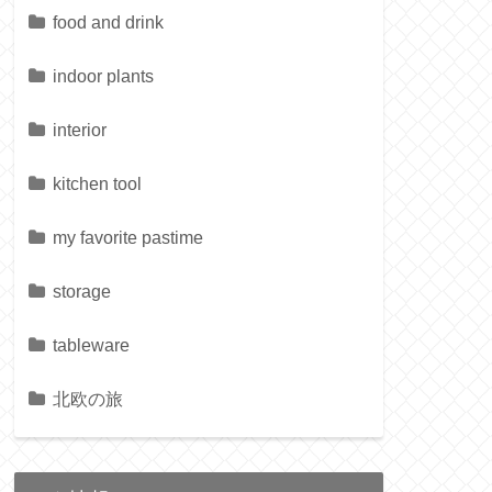
food and drink
indoor plants
interior
kitchen tool
my favorite pastime
storage
tableware
北欧の旅