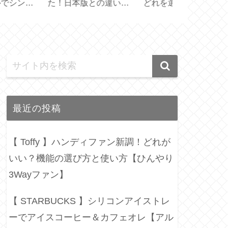
れを選ぶ？【スター
器と水切りトレイのサ
ボトルとの違
ックス創業30周年】
イズ選びと収納【保存
オ フィルタ
容器】
ル】
最近の投稿
【 Toffy 】ハンディファン新調！どれが
いい？機能の選び方と使い方【ひんやり
3Wayファン】
【 STARBUCKS 】シリコンアイストレ
ーでアイスコーヒー＆カフェオレ【アル