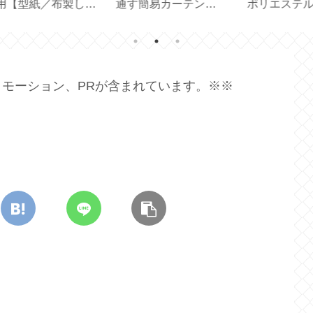
ポリエステルでシンプ
た！日本版との違い
ど
ドメ
ル軽量【707C 704GP
は？【 OXICLEAN 】
バ
725GP】
モーション、PRが含まれています。※※