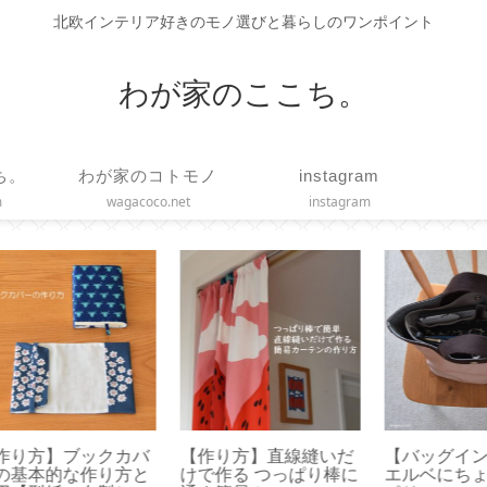
北欧インテリア好きのモノ選びと暮らしのワンポイント
わが家のここち。
ち。
わが家のコトモノ
instagram
m
wagacoco.net
instagram
いだ
【バッグインバッグ】
【オキシクリーン】ア
【 
棒に
エルベにちょうどいい
メリカ版使ってみまし
マト