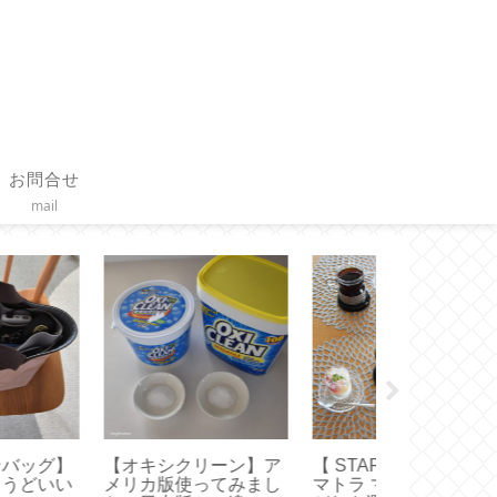
お問合せ
mail
STARBUCKS 】ス
【 VAKUEN 】使いや
【HARIO】
ラ マサ デパン 3種
すいサイズはどれ？容
ヒーの作り方