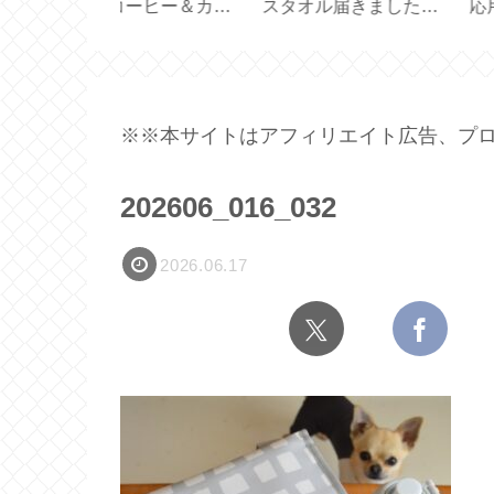
届きました
応用【型紙／布製しお
通す簡易カーテン
ト2026夏】
り付きカバー／文庫本
【marimekko ハン
カバー／ハンドメイ
イド】
ド】
※※本サイトはアフィリエイト広告、プロ
202606_016_032
2026.06.17