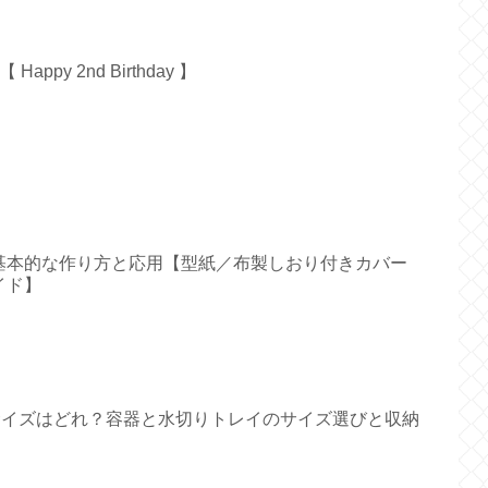
py 2nd Birthday 】
基本的な作り方と応用【型紙／布製しおり付きカバー
イド】
すいサイズはどれ？容器と水切りトレイのサイズ選びと収納