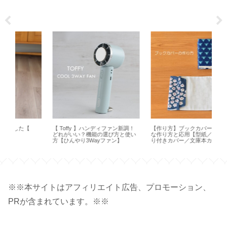
【 Toffy 】ハンディファン新調！
【作り方】ブックカバーの基本的
【 
どれがいい？機能の選び方と使い
な作り方と応用【型紙／布製しお
ト
方【ひんやり3Wayファン】
り付きカバー／文庫本カバー／ハ
オ
ンドメイド】
※※本サイトはアフィリエイト広告、プロモーション、
PRが含まれています。※※