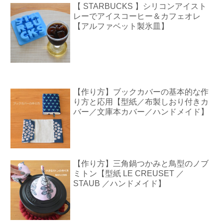
【 STARBUCKS 】シリコンアイスト
レーでアイスコーヒー＆カフェオレ
【アルファベット製氷皿】
【作り方】ブックカバーの基本的な作
り方と応用【型紙／布製しおり付きカ
バー／文庫本カバー／ハンドメイド】
【作り方】三角鍋つかみと鳥型のノブ
ミトン【型紙 LE CREUSET ／
STAUB ／ハンドメイド】