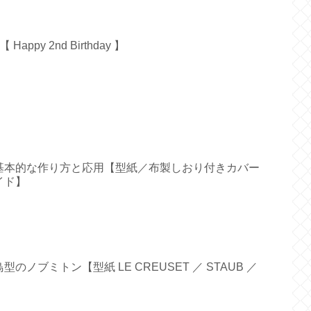
py 2nd Birthday 】
基本的な作り方と応用【型紙／布製しおり付きカバー
イド】
ノブミトン【型紙 LE CREUSET ／ STAUB ／