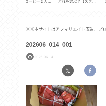
 Figuier
応用【型紙／布製しお
い？機能の選び方
り付きカバー／文庫本
い方【ひんやり3Wa
カバー／ハンドメイ
ファン】
ド】
※※本サイトはアフィリエイト広告、プロ
202606_014_001
2026.06.14