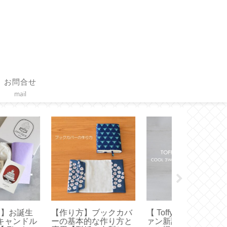
お問合せ
mail
FANCL × Toffy 】ハ
【 VAKUEN 】使いや
【オキシクリ
ディファンとフェイ
すいサイズはどれ？容
メリカ版使っ