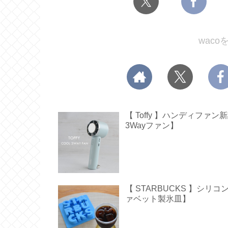
wac
【 Toffy 】ハンディフ
3Wayファン】
【 STARBUCKS 】シ
ァベット製氷皿】