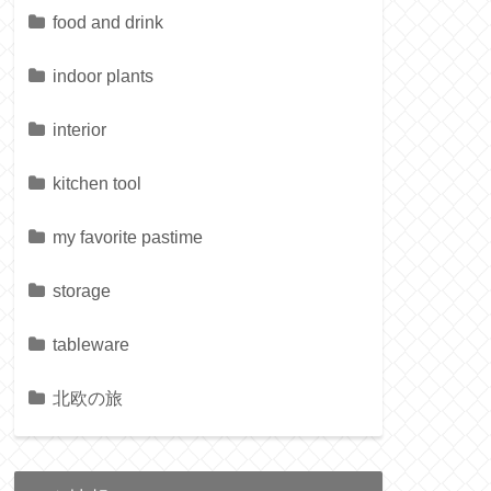
food and drink
indoor plants
interior
kitchen tool
my favorite pastime
storage
tableware
北欧の旅