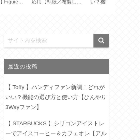
タオル届きました
器と水切りトレイのサ
た！日本版と
プレゼント2026夏】
イズ選びと収納【保存
は？【 OXIC
容器】
最近の投稿
【 Toffy 】ハンディファン新調！どれが
いい？機能の選び方と使い方【ひんやり
3Wayファン】
【 STARBUCKS 】シリコンアイストレ
ーでアイスコーヒー＆カフェオレ【アル