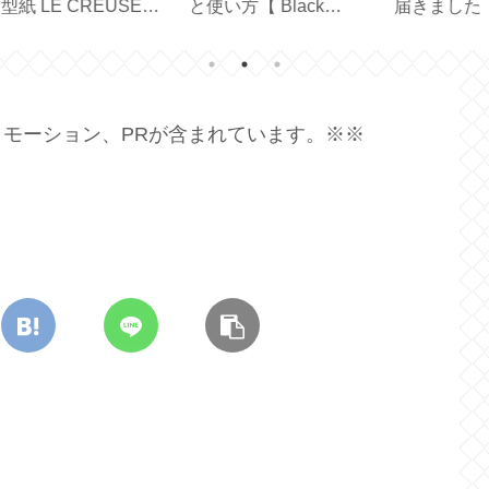
と使
ド【カーテンレールに
Birthday 】
ス
y
吊るすドレープカーテ
【
ンの採寸・サイズ】
モーション、PRが含まれています。※※