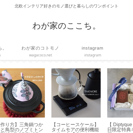
北欧インテリア好きのモノ選びと暮らしのワンポイント
わが家のここち。
ち。
わが家のコトモノ
instagram
m
wagacoco.net
instagram
ィフ
【作り方】ヒダのある
【誕生日】2歳になり
【 
い
カーテンをハンドメイ
ました【 Happy 2nd
ン