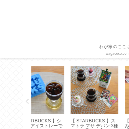
わが家のここ
wagacoco.co
yque 】お誕生
【作り方】ブックカバ
【 Toffy 】ハンデ
典キャンドル
ーの基本的な作り方と
ァン新調！どれが