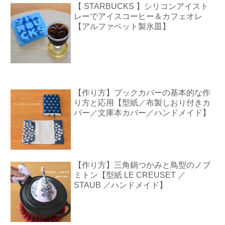
【 STARBUCKS 】シリコンアイスト
レーでアイスコーヒー＆カフェオレ
【アルファベット製氷皿】
【作り方】ブックカバーの基本的な作
り方と応用【型紙／布製しおり付きカ
バー／文庫本カバー／ハンドメイド】
【作り方】三角鍋つかみと鳥型のノブ
ミトン【型紙 LE CREUSET ／
STAUB ／ハンドメイド】