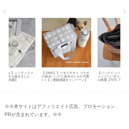
ファ
【 FANCL 】ツモリチサト コラボ
【バッグインバッグ】エルベにち
【
の保冷バッグと保冷ボトルが可愛
ょうどいいポリエステルでシンプ
な
い♪【ご愛顧感謝キャンペーン】
ル軽量【707C 704GP 725GP】
り
ン
※※本サイトはアフィリエイト広告、プロモーション、
PRが含まれています。※※