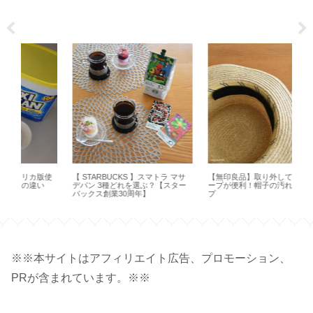
使
【 STARBUCKS 】スマトラ マサ
【無印良品】取り外して洗えるテ
【 
デパン 3種どれを選ぶ？【スター
ープが便利！帽子の汚れ防止テー
ト
バックス創業30周年】
プ
オ
※※本サイトはアフィリエイト広告、プロモーション、
PRが含まれています。※※