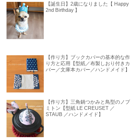
【誕生日】2歳になりました【 Happy
2nd Birthday 】
【作り方】ブックカバーの基本的な作
り方と応用【型紙／布製しおり付きカ
バー／文庫本カバー／ハンドメイド】
【作り方】三角鍋つかみと鳥型のノブ
ミトン【型紙 LE CREUSET ／
STAUB ／ハンドメイド】