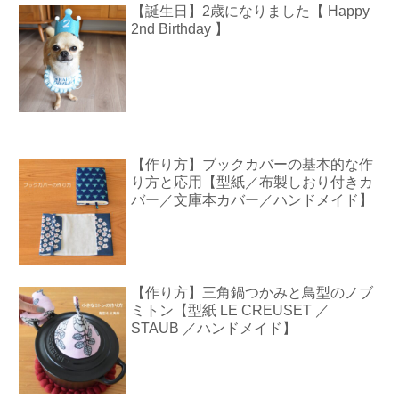
【誕生日】2歳になりました【 Happy
2nd Birthday 】
【作り方】ブックカバーの基本的な作
り方と応用【型紙／布製しおり付きカ
バー／文庫本カバー／ハンドメイド】
【作り方】三角鍋つかみと鳥型のノブ
ミトン【型紙 LE CREUSET ／
STAUB ／ハンドメイド】