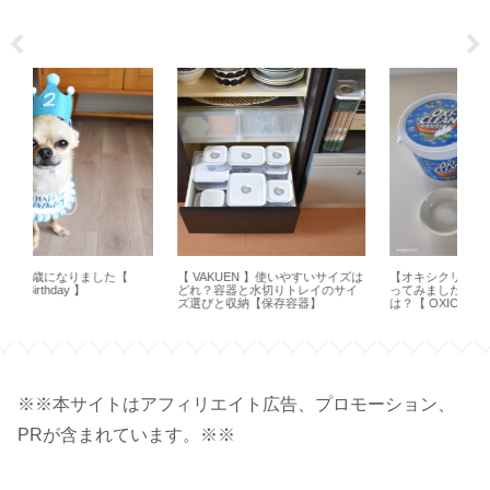
【 VAKUEN 】使いやすいサイズは
【オキシクリーン】アメリカ版使
【 
どれ？容器と水切りトレイのサイ
ってみました！日本版との違い
ャン
ズ選びと収納【保存容器】
は？【 OXICLEAN 】
】
※※本サイトはアフィリエイト広告、プロモーション、
PRが含まれています。※※