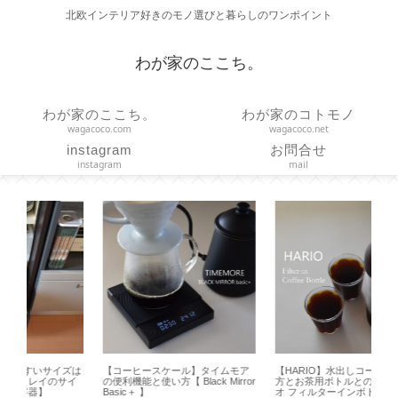
北欧インテリア好きのモノ選びと暮らしのワンポイント
わが家のここち。
わが家のここち。
わが家のコトモノ
wagacoco.com
wagacoco.net
instagram
お問合せ
instagram
mail
ズは
【コーヒースケール】タイムモア
【HARIO】水出しコーヒーの作り
【
イ
の便利機能と使い方【 Black Mirror
方とお茶用ボトルとの違い【ハリ
ハ
Basic＋ 】
オ フィルターインボトル】
吊