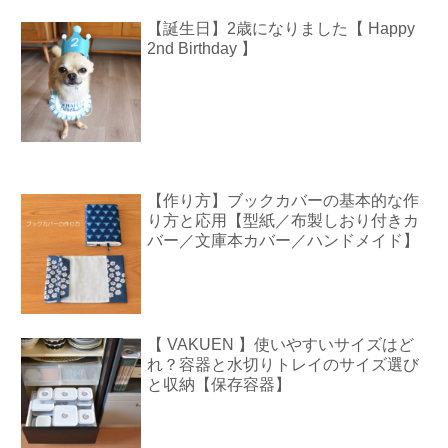
【誕生日】2歳になりました【 Happy
2nd Birthday 】
【作り方】ブックカバーの基本的な作
り方と応用【型紙／布製しおり付きカ
バー／文庫本カバー／ハンドメイド】
【 VAKUEN 】使いやすいサイズはど
れ？容器と水切りトレイのサイズ選び
と収納【保存容器】