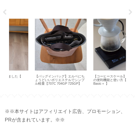
【バッグインバッグ】エルベにち
【コーヒースケール】タイムモア
【
ょうどいいポリエステルでシンプ
の便利機能と使い方【 Black Mirror
簡単
ル軽量【707C 704GP 725GP】
Basic＋ 】
ピロ
※※本サイトはアフィリエイト広告、プロモーション、
PRが含まれています。※※