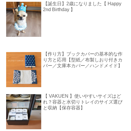
【誕生日】2歳になりました【 Happy
2nd Birthday 】
【作り方】ブックカバーの基本的な作
り方と応用【型紙／布製しおり付きカ
バー／文庫本カバー／ハンドメイド】
【 VAKUEN 】使いやすいサイズはど
れ？容器と水切りトレイのサイズ選び
と収納【保存容器】