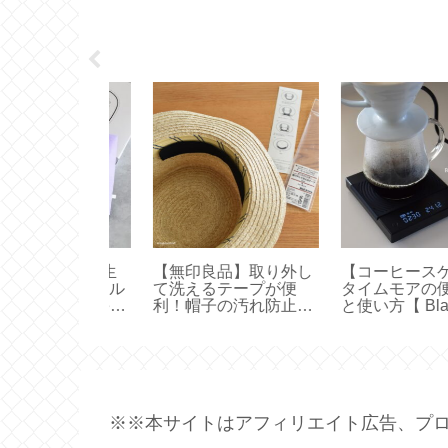
品】取り外し
【コーヒースケール】
【 FANCL 】ツモ
テープが便
タイムモアの便利機能
サト コラボの保冷
の汚れ防止テ
と使い方【 Black
グと保冷ボトルが
Mirror Basic＋ 】
い♪【ご愛顧感謝キ
ンペーン】
※※本サイトはアフィリエイト広告、プロ