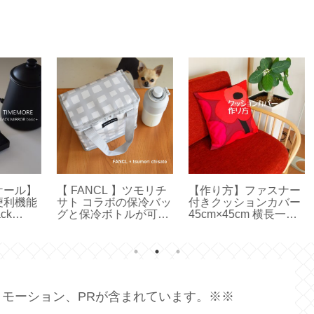
リチ
【作り方】ファスナー
【 VAKUEN 】使いや
【
バッ
付きクッションカバー
すいサイズはどれ？容
ー
可愛
45cm×45cm 横長一枚
器と水切りトレイのサ
応
ャ
の生地で作る【ハンド
イズ選びと収納【保存
り
メイド】
容器】
カ
ド
モーション、PRが含まれています。※※