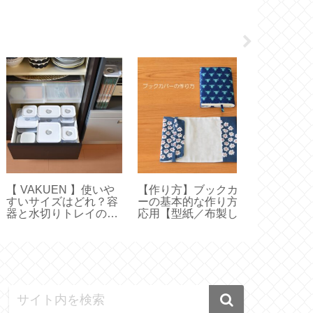
作り方】ブックカバ
【HARIO】水出しコー
【夏休み】サ
の基本的な作り方と
ヒーの作り方とお茶用
トーレンと楽
用【型紙／布製しお
ボトルとの違い【ハリ
物マラソンと s
付きカバー／文庫本
オ フィルターインボト
ウトレット【2
バー／ハンドメイ
ル】
月】
】