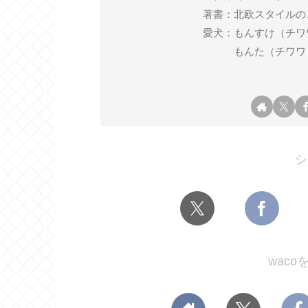
著書：北欧スタイルの
愛犬：もんすけ（チワワ ♂ 2
もんた（チワワ ♂ 2
シ
wac