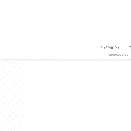
わが家のここ
wagacoco.co