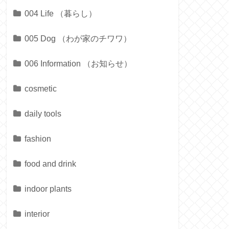
004 Life （暮らし）
005 Dog （わが家のチワワ）
006 Information （お知らせ）
cosmetic
daily tools
fashion
food and drink
indoor plants
interior