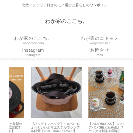
北欧インテリア好きのモノ選びと暮らしのワンポイント
わが家のここち。
わが家のここち。
わが家のコトモノ
wagacoco.com
wagacoco.net
instagram
お問合せ
instagram
mail
の
【バッグインバッグ】エルベにち
【 STARBUCKS 】スマトラ マサ
【 
T
ょうどいいポリエステルでシンプ
デパン 3種どれを選ぶ？【スター
ト
ル軽量【707C 704GP 725GP】
バックス創業30周年】
オ