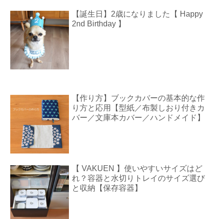
【誕生日】2歳になりました【 Happy
2nd Birthday 】
【作り方】ブックカバーの基本的な作
り方と応用【型紙／布製しおり付きカ
バー／文庫本カバー／ハンドメイド】
【 VAKUEN 】使いやすいサイズはど
れ？容器と水切りトレイのサイズ選び
と収納【保存容器】