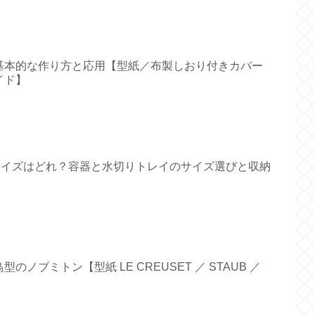
基本的な作り方と応用【型紙／布製しおり付きカバー
イド】
すいサイズはどれ？容器と水切りトレイのサイズ選びと収納
ノブミトン【型紙 LE CREUSET ／ STAUB ／