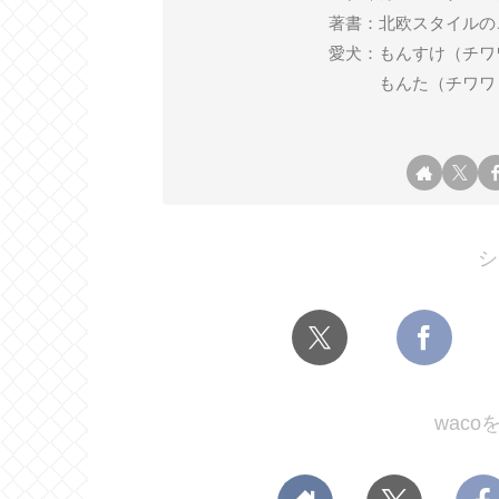
著書：北欧スタイルの
愛犬：もんすけ（チワワ ♂ 2
もんた（チワワ ♂ 2
シ
wac