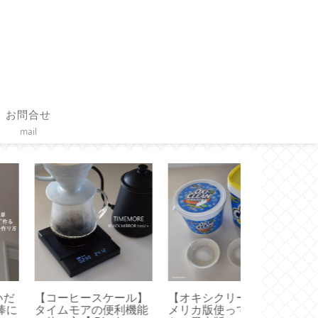
お問合せ
mail
オキシクリーン】ア
【 STARBUCKS 】ス
【 FANCL × T
リカ版使ってみまし
マトラ マサ デパン 3種
ンディファン