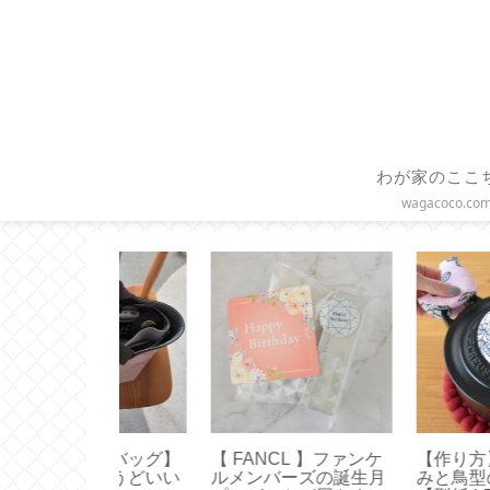
わが家のここ
wagacoco.co
CL 】ファンケ
【作り方】三角鍋つか
【HARIO】水出し
ーズの誕生月
みと鳥型のノブミトン
ヒーの作り方とお