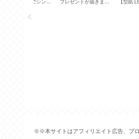
トが届きまし
【型紙 LE CREUSET
ボトルとの違い【
ヤルステー
／ STAUB ／ハンドメ
オ フィルターイン
イド】
ル】
※※本サイトはアフィリエイト広告、プロ