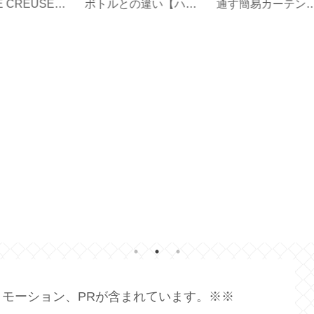
ハリ
通す簡易カーテン
と使い方【 Black
た
ボト
【marimekko ハンドメ
Mirror Basic＋ 】
は？
イド】
モーション、PRが含まれています。※※