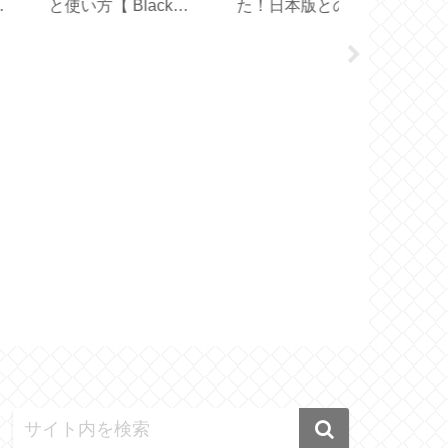
！日本版との違い
どれを選ぶ？【スター
スタオル届き
【 OXICLEAN 】
バックス創業30周年】
【プレゼント2