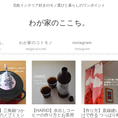
北欧インテリア好きのモノ選びと暮らしのワンポイント
わが家のここち。
ち。
わが家のコトモノ
instagram
m
wagacoco.net
instagram
コー
【作り方】直線縫いだ
【コーヒースケール】
【
茶用
けで作る つっぱり棒に
タイムモアの便利機能
メ