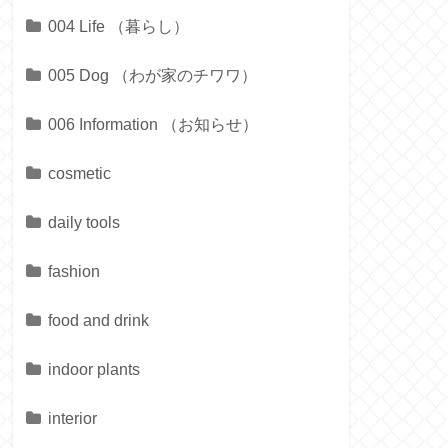
004 Life （暮らし）
005 Dog （わが家のチワワ）
006 Information （お知らせ）
cosmetic
daily tools
fashion
food and drink
indoor plants
interior