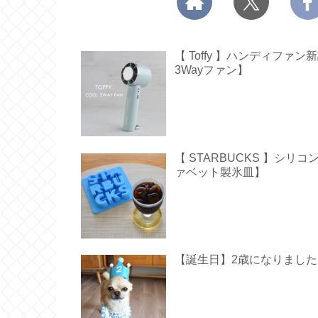
【 Toffy 】ハンディフ
3Wayファン】
【 STARBUCKS 】シ
ァベット製氷皿】
【誕生日】2歳になりました【 Hap