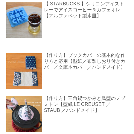
【 STARBUCKS 】シリコンアイスト
レーでアイスコーヒー＆カフェオレ
【アルファベット製氷皿】
【作り方】ブックカバーの基本的な作
り方と応用【型紙／布製しおり付きカ
バー／文庫本カバー／ハンドメイド】
【作り方】三角鍋つかみと鳥型のノブ
ミトン【型紙 LE CREUSET ／
STAUB ／ハンドメイド】