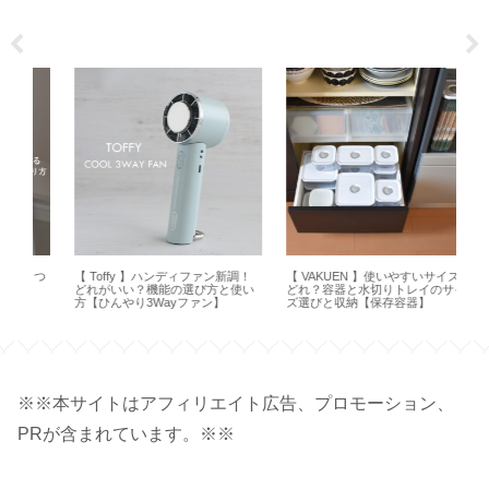
 つ
【 Toffy 】ハンディファン新調！
【 VAKUEN 】使いやすいサイズは
【H
どれがいい？機能の選び方と使い
どれ？容器と水切りトレイのサイ
方
方【ひんやり3Wayファン】
ズ選びと収納【保存容器】
オ 
※※本サイトはアフィリエイト広告、プロモーション、
PRが含まれています。※※