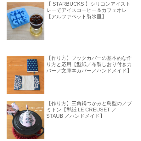
【 STARBUCKS 】シリコンアイスト
レーでアイスコーヒー＆カフェオレ
【アルファベット製氷皿】
【作り方】ブックカバーの基本的な作
り方と応用【型紙／布製しおり付きカ
バー／文庫本カバー／ハンドメイド】
【作り方】三角鍋つかみと鳥型のノブ
ミトン【型紙 LE CREUSET ／
STAUB ／ハンドメイド】