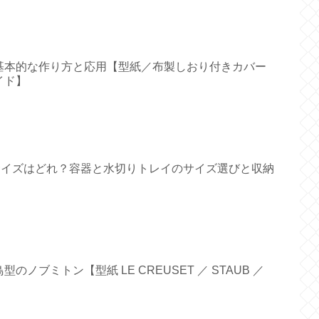
基本的な作り方と応用【型紙／布製しおり付きカバー
イド】
すいサイズはどれ？容器と水切りトレイのサイズ選びと収納
ノブミトン【型紙 LE CREUSET ／ STAUB ／