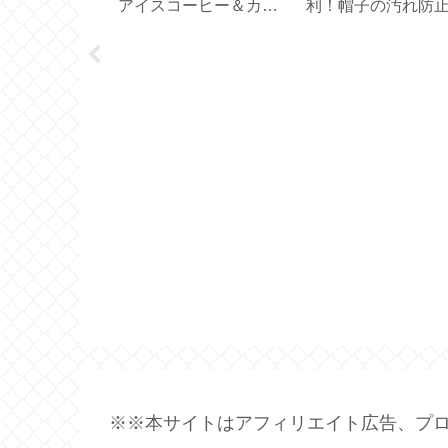
テルでシンプ
アイスコーヒー＆カフ
利！帽子の汚れ防
7C 704GP
ェオレ【アルファベッ
ープ
ト製氷皿】
※※本サイトはアフィリエイト広告、プロ