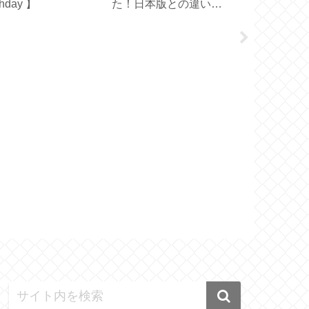
thday 】
た！日本版との違い
メイド【 43c
は？【 OXICLEAN 】
ピローケース