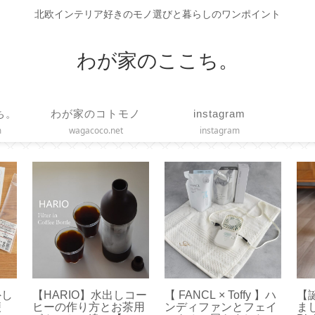
北欧インテリア好きのモノ選びと暮らしのワンポイント
わが家のここち。
ち。
わが家のコトモノ
instagram
m
wagacoco.net
instagram
外し
【HARIO】水出しコー
【 FANCL × Toffy 】ハ
【
便
ヒーの作り方とお茶用
ンディファンとフェイ
まし