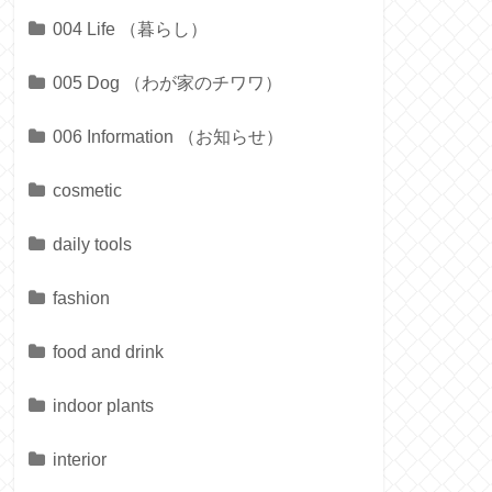
004 Life （暮らし）
005 Dog （わが家のチワワ）
006 Information （お知らせ）
cosmetic
daily tools
fashion
food and drink
indoor plants
interior