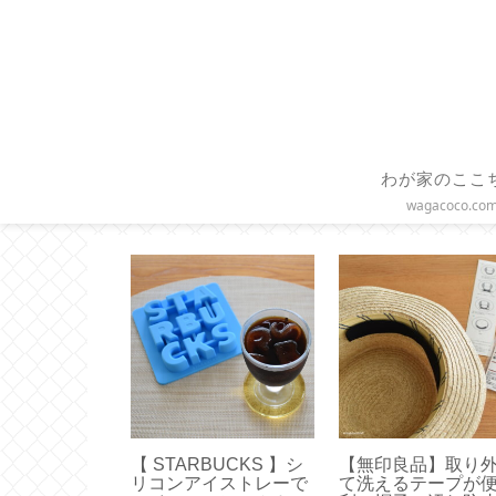
わが家のここ
wagacoco.co
インバッグ】
【 STARBUCKS 】シ
【無印良品】取り
ちょうどいい
リコンアイストレーで
て洗えるテープが