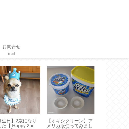
お問合せ
mail
誕生日】2歳になり
【オキシクリーン】ア
【作り方】枕
た【 Happy 2nd
メリカ版使ってみまし
直線縫いで簡