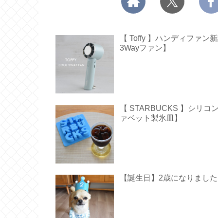
【 Toffy 】ハンディフ
3Wayファン】
【 STARBUCKS 】シ
ァベット製氷皿】
【誕生日】2歳になりました【 Hap