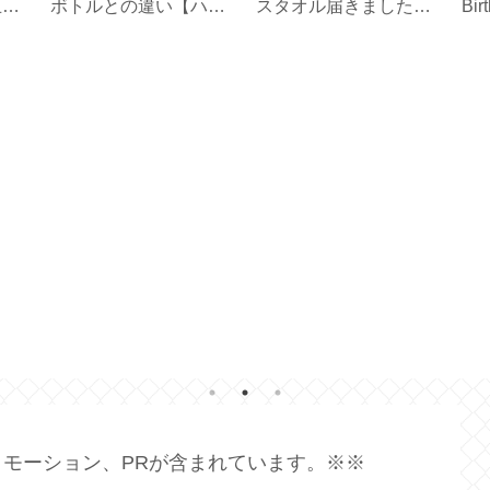
止テ
ボトルとの違い【ハリ
スタオル届きました
Bir
オ フィルターインボト
【プレゼント2026夏】
ル】
モーション、PRが含まれています。※※