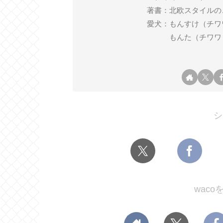
著書：北欧スタイルの
愛犬：もんすけ（チワワ ♂ 2
もんた（チワワ ♂ 2
シ
wac