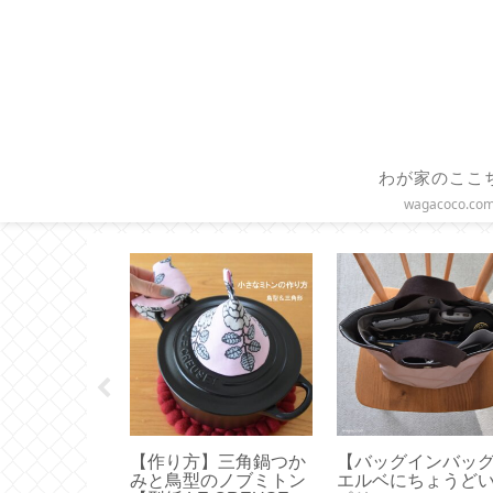
わが家のここ
wagacoco.co
】ブックカバ
【作り方】ヒダのある
【作り方】ファス
的な作り方と
カーテンをハンドメイ
付きクッションカ