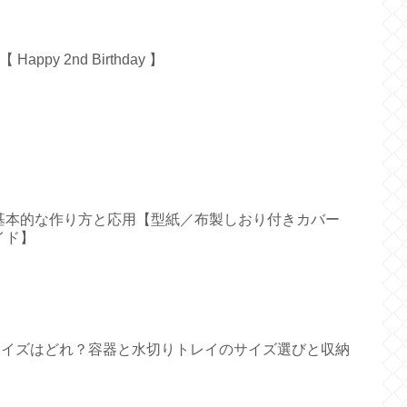
py 2nd Birthday 】
基本的な作り方と応用【型紙／布製しおり付きカバー
イド】
すいサイズはどれ？容器と水切りトレイのサイズ選びと収納