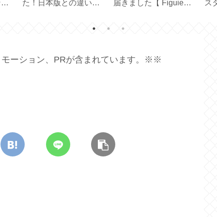
一枚
器と水切りトレイのサ
アイスコーヒー＆カフ
ボ
ンド
イズ選びと収納【保存
ェオレ【アルファベッ
オ
容器】
ト製氷皿】
ル
モーション、PRが含まれています。※※