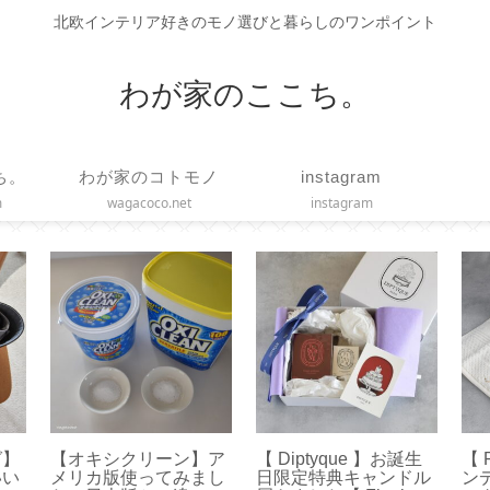
北欧インテリア好きのモノ選びと暮らしのワンポイント
わが家のここち。
ち。
わが家のコトモノ
instagram
m
wagacoco.net
instagram
ナー
【 VAKUEN 】使いや
【 STARBUCKS 】シ
【
バー
すいサイズはどれ？容
リコンアイストレーで
ヒ