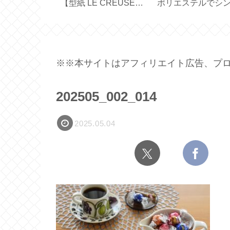
紙／布製しお
ド【カーテンレールに
45cm×45cm 横長
バー／文庫本
吊るすドレープカーテ
の生地で作る【ハ
ハンドメイ
ンの採寸・サイズ】
メイド】
※※本サイトはアフィリエイト広告、プロ
202505_002_014
2025.05.04