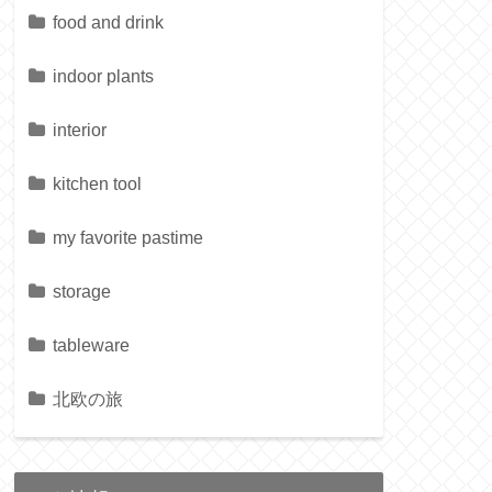
food and drink
indoor plants
interior
kitchen tool
my favorite pastime
storage
tableware
北欧の旅