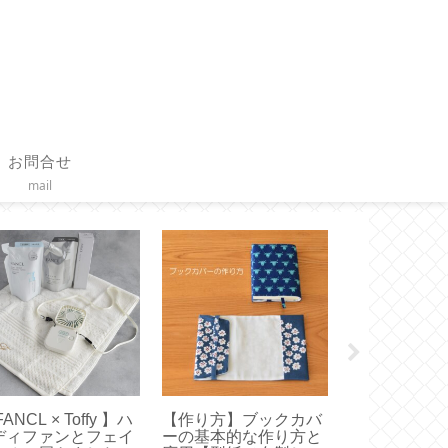
お問合せ
mail
HARIO】水出しコー
【無印良品】取り外し
【コーヒース
ーの作り方とお茶用
て洗えるテープが便
タイムモアの