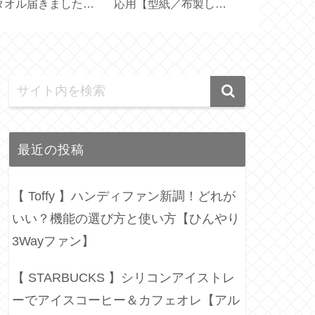
トルとの違い【ハリ
利！帽子の汚れ防止テ
と使い方【 Bl
 フィルターインボト
ープ
Mirror Basic
】
最近の投稿
【 Toffy 】ハンディファン新調！どれが
いい？機能の選び方と使い方【ひんやり
3Wayファン】
【 STARBUCKS 】シリコンアイストレ
ーでアイスコーヒー＆カフェオレ【アル