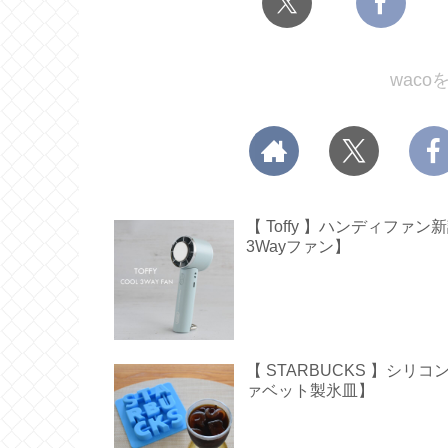
wac
【 Toffy 】ハンディフ
3Wayファン】
【 STARBUCKS 】シ
ァベット製氷皿】