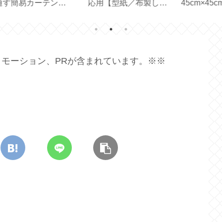
止テ
どれを選ぶ？【スター
器と水切りトレイのサ
グ
バックス創業30周年】
イズ選びと収納【保存
い
容器】
ン
モーション、PRが含まれています。※※