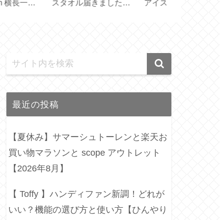
と保冷ボトルが可愛
い？機能の選び方と使
ポリエステル
♪【ご愛顧感謝キャ
い方【ひんやり3Way
ル軽量【707C
ペーン】
ファン】
725GP】
最近の投稿
【夏休み】サマーシュトーレンと楽天お
買い物マラソンと scope アウトレット
【2026年8月】
【 Toffy 】ハンディファン新調！どれが
いい？機能の選び方と使い方【ひんやり