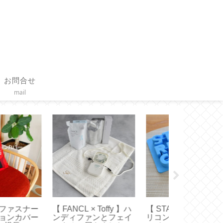
お問合せ
mail
FANCL 】ツモリチ
【 Toffy 】ハンディフ
【バッグイン
ト コラボの保冷バッ
ァン新調！どれがい
エルベにちょ