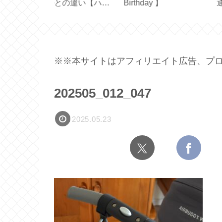
届きました
アイスコーヒー＆カフ
利！帽子の汚れ防
ト2026夏】
ェオレ【アルファベッ
ープ
ト製氷皿】
※※本サイトはアフィリエイト広告、プロ
202505_012_047
2025.05.23