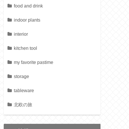
food and drink
indoor plants
interior
kitchen tool
my favorite pastime
storage
tableware
北欧の旅