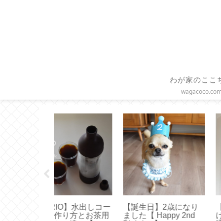
わが家のここ
wagacoco.co
 × Toffy 】ハ
【 STARBUCKS 】シ
【無印良品】取り
ァンとフェイ
リコンアイストレーで
て洗えるテープが