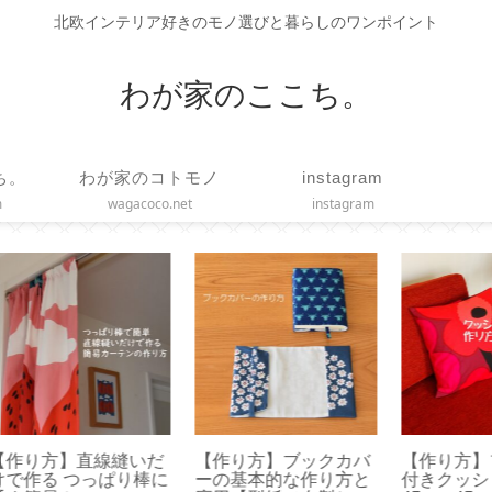
北欧インテリア好きのモノ選びと暮らしのワンポイント
わが家のここち。
ち。
わが家のコトモノ
instagram
m
wagacoco.net
instagram
外し
【 STARBUCKS 】ス
【 VAKUEN 】使いや
【 
便
マトラ マサ デパン 3種
すいサイズはどれ？容
サ