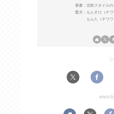
著書：北欧スタイルの
愛犬：もんすけ（チワワ ♂ 2
もんた（チワワ ♂ 2
シ
wac