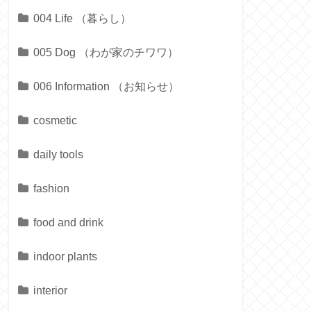
004 Life （暮らし）
005 Dog （わが家のチワワ）
006 Information （お知らせ）
cosmetic
daily tools
fashion
food and drink
indoor plants
interior