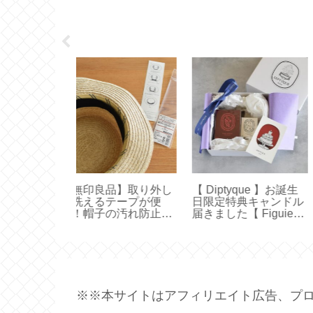
品】取り外し
【 Diptyque 】お誕生
【 VAKUEN 】使
テープが便
日限定特典キャンドル
すいサイズはどれ
の汚れ防止テ
届きました【 Figuier
器と水切りトレイ
70ｇ 】
イズ選びと収納【
容器】
※※本サイトはアフィリエイト広告、プロ