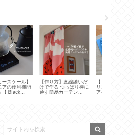
作り方】直線縫いだ
【 STARBUCKS 】シ
【オキシクリ
で作る つっぱり棒に
リコンアイストレーで
メリカ版使っ
す簡易カーテン
アイスコーヒー＆カフ
た！日本版と
arimekko ハンドメ
ェオレ【アルファベッ
は？【 OXIC
ド】
ト製氷皿】