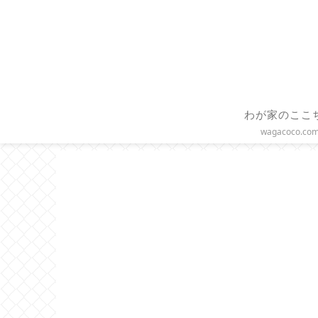
わが家のここ
wagacoco.co