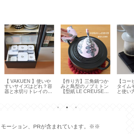
いや
【作り方】三角鍋つか
【コーヒースケール】
【
？容
みと鳥型のノブミトン
タイムモアの便利機能
け
のサ
【型紙 LE CREUSET
と使い方【 Black
通
保存
／ STAUB ／ハンドメ
Mirror Basic＋ 】
【m
イド】
イ
モーション、PRが含まれています。※※