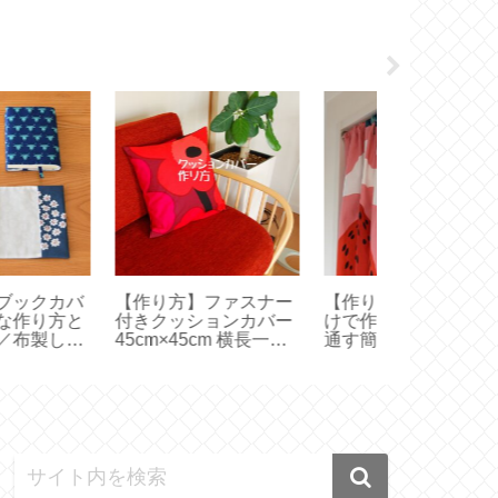
作り方】ファスナー
【作り方】直線縫いだ
【 STARBU
きクッションカバー
けで作る つっぱり棒に
リコンアイス
cm×45cm 横長一枚
通す簡易カーテン
アイスコーヒ
生地で作る【ハンド
【marimekko ハンドメ
ェオレ【アル
イド】
イド】
ト製氷皿】