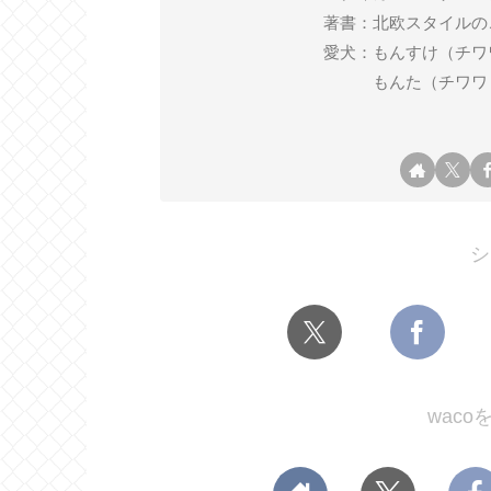
著書：北欧スタイルの
愛犬：もんすけ（チワワ ♂ 2
もんた（チワワ ♂ 2
シ
wac