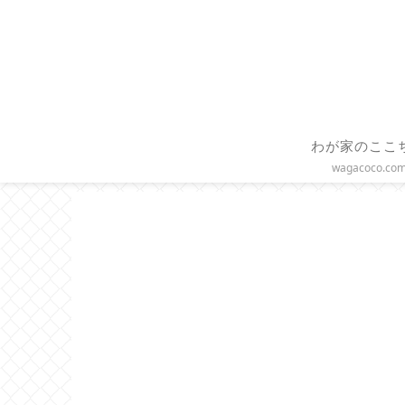
わが家のここ
wagacoco.co