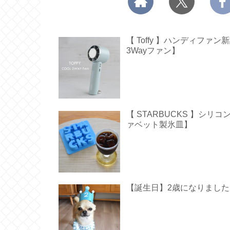
【 Toffy 】ハンディフ
3Wayファン】
【 STARBUCKS 】シ
ァベット製氷皿】
【誕生日】2歳になりました【 Hap