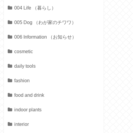
004 Life （暮らし）
005 Dog （わが家のチワワ）
006 Information （お知らせ）
cosmetic
daily tools
fashion
food and drink
indoor plants
interior