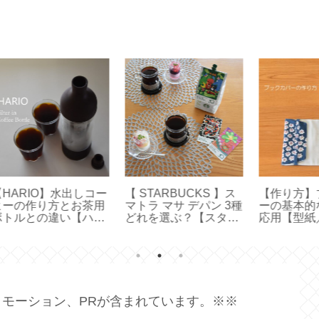
コー
【 STARBUCKS 】ス
【作り方】ブックカバ
【
茶用
マトラ マサ デパン 3種
ーの基本的な作り方と
付
ハリ
どれを選ぶ？【スター
応用【型紙／布製しお
45
ボト
バックス創業30周年】
り付きカバー／文庫本
の
カバー／ハンドメイ
メ
ド】
モーション、PRが含まれています。※※