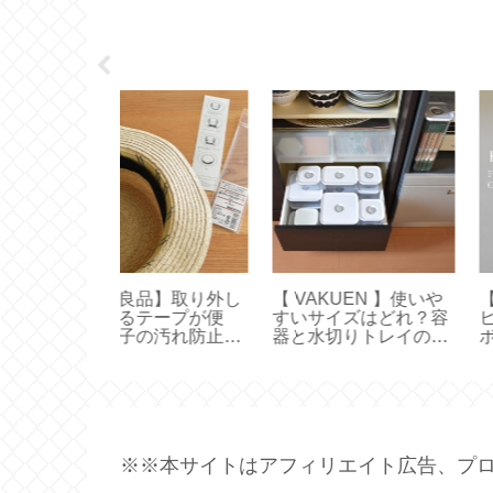
品】取り外し
【 VAKUEN 】使いや
【HARIO】水出し
テープが便
すいサイズはどれ？容
ヒーの作り方とお
の汚れ防止テ
器と水切りトレイのサ
ボトルとの違い【
イズ選びと収納【保存
オ フィルターイン
容器】
ル】
※※本サイトはアフィリエイト広告、プロ