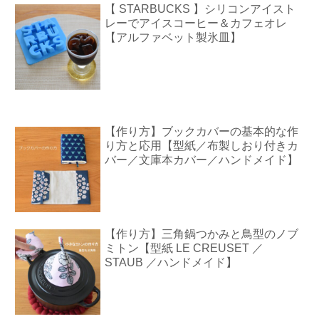
【 STARBUCKS 】シリコンアイスト
レーでアイスコーヒー＆カフェオレ
【アルファベット製氷皿】
【作り方】ブックカバーの基本的な作
り方と応用【型紙／布製しおり付きカ
バー／文庫本カバー／ハンドメイド】
【作り方】三角鍋つかみと鳥型のノブ
ミトン【型紙 LE CREUSET ／
STAUB ／ハンドメイド】