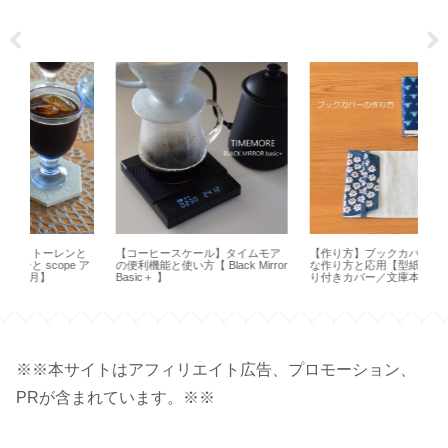
と
【コーヒースケール】タイムモア
【作り方】ブックカバーの基本的
【
 ア
の便利機能と使い方【 Black Mirror
な作り方と応用【型紙／布製しお
ョン
Basic＋ 】
り付きカバー／文庫本カバー／ハ
の
ンドメイド】
※※本サイトはアフィリエイト広告、プロモーション、
PRが含まれています。※※