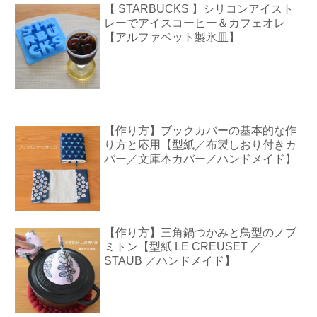
【 STARBUCKS 】シリコンアイスト
レーでアイスコーヒー＆カフェオレ
【アルファベット製氷皿】
【作り方】ブックカバーの基本的な作
り方と応用【型紙／布製しおり付きカ
バー／文庫本カバー／ハンドメイド】
【作り方】三角鍋つかみと鳥型のノブ
ミトン【型紙 LE CREUSET ／
STAUB ／ハンドメイド】