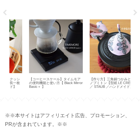
シ
【コーヒースケール】タイムモア
【作り方】三角鍋つかみと鳥型の
【 
一枚
の便利機能と使い方【 Black Mirror
ノブミトン【型紙 LE CREUSET
ど
Basic＋ 】
／ STAUB ／ハンドメイド】
方【
※※本サイトはアフィリエイト広告、プロモーション、
PRが含まれています。※※