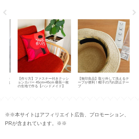
典キ
【作り方】ファスナー付きクッシ
【無印良品】取り外して洗えるテ
【
70ｇ
ョンカバー 45cm×45cm 横長一枚
ープが便利！帽子の汚れ防止テー
Hap
の生地で作る【ハンドメイド】
プ
※※本サイトはアフィリエイト広告、プロモーション、
PRが含まれています。※※