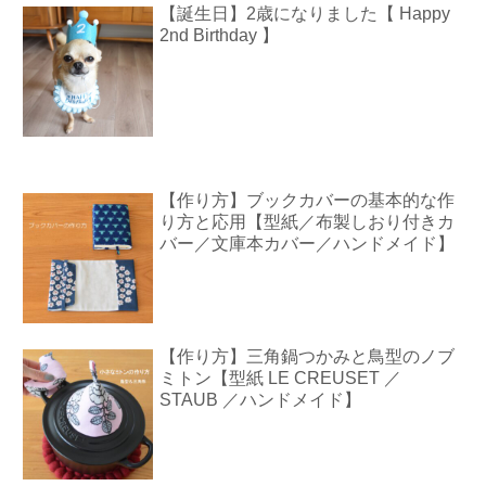
【誕生日】2歳になりました【 Happy
2nd Birthday 】
【作り方】ブックカバーの基本的な作
り方と応用【型紙／布製しおり付きカ
バー／文庫本カバー／ハンドメイド】
【作り方】三角鍋つかみと鳥型のノブ
ミトン【型紙 LE CREUSET ／
STAUB ／ハンドメイド】