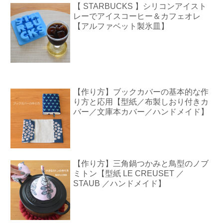
【 STARBUCKS 】シリコンアイスト
レーでアイスコーヒー＆カフェオレ
【アルファベット製氷皿】
【作り方】ブックカバーの基本的な作
り方と応用【型紙／布製しおり付きカ
バー／文庫本カバー／ハンドメイド】
【作り方】三角鍋つかみと鳥型のノブ
ミトン【型紙 LE CREUSET ／
STAUB ／ハンドメイド】