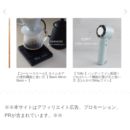
サ
【コーヒースケール】タイムモア
【 Toffy 】ハンディファン新調！
【H
ー
の便利機能と使い方【 Black Mirror
どれがいい？機能の選び方と使い
方
Basic＋ 】
方【ひんやり3Wayファン】
オ 
※※本サイトはアフィリエイト広告、プロモーション、
PRが含まれています。※※