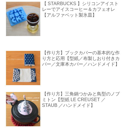
【 STARBUCKS 】シリコンアイスト
レーでアイスコーヒー＆カフェオレ
【アルファベット製氷皿】
【作り方】ブックカバーの基本的な作
り方と応用【型紙／布製しおり付きカ
バー／文庫本カバー／ハンドメイド】
【作り方】三角鍋つかみと鳥型のノブ
ミトン【型紙 LE CREUSET ／
STAUB ／ハンドメイド】