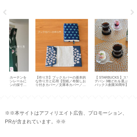
を
【作り方】ブックカバーの基本的
【 STARBUCKS 】スマトラ マサ
【H
に
な作り方と応用【型紙／布製しお
デパン 3種どれを選ぶ？【スター
方
・
り付きカバー／文庫本カバー／ハ
バックス創業30周年】
オ 
ンドメイド】
※※本サイトはアフィリエイト広告、プロモーション、
PRが含まれています。※※