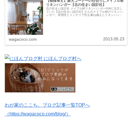
【模様替え】愛犬コーナーの仕切りにメイプル材
リネンハンガー【北の住まい設計社】
北の住まい設計社 メイプル材リネンハンガーGWに注文し
ていた【北の住まい設計社】さんのメイプル材のリネンハ
ンガー。実用性とインテリア性を兼ね備えたリネンハンガ
ー。もんすけコーナーとのディバイダーとして使うことに
しました。季節の変化と、家具が...
2013.05.23
wagacoco.com
わが家のここち。ブログ記事一覧TOPへ
（https://wagacoco.com/blog/）