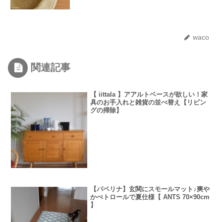
waco
関連記事
【 iittala 】アアルトベースが欲しい！家
具のお手入れと雑貨の並べ替え【リビン
グの掃除】
【パペリナ】玄関にスモールマット♪爽や
かぺトロールで夏仕様【 ANTS 70×90cm
】