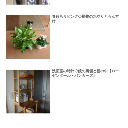
春待ちリビング◇植物の水やりともんす
け
洗面室の時計◇鏡の裏側と棚の中【ロー
ゼンダール・バンカーズ】