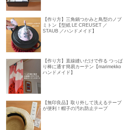
【作り方】三角鍋つかみと鳥型のノブ
ミトン【型紙 LE CREUSET ／
STAUB ／ハンドメイド】
【作り方】直線縫いだけで作る つっぱ
り棒に通す簡易カーテン【marimekko
ハンドメイド】
【無印良品】取り外して洗えるテープ
が便利！帽子の汚れ防止テープ