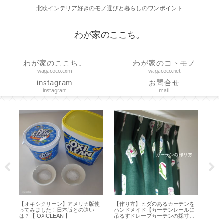
北欧インテリア好きのモノ選びと暮らしのワンポイント
わが家のここち。
わが家のここち。
わが家のコトモノ
wagacoco.com
wagacoco.net
instagram
お問合せ
instagram
mail
サ
【オキシクリーン】アメリカ版使
【作り方】ヒダのあるカーテンを
【 
ー
ってみました！日本版との違い
ハンドメイド【カーテンレールに
ン
は？【 OXICLEAN 】
吊るすドレープカーテンの採寸・
【プ