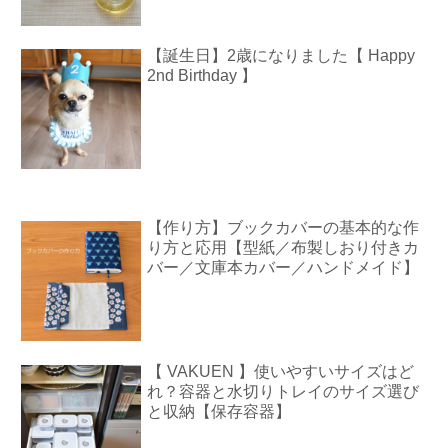
【誕生日】2歳になりました【 Happy
2nd Birthday 】
【作り方】ブックカバーの基本的な作
り方と応用【型紙／布製しおり付きカ
バー／文庫本カバー／ハンドメイド】
【 VAKUEN 】使いやすいサイズはど
れ？容器と水切りトレイのサイズ選び
と収納【保存容器】