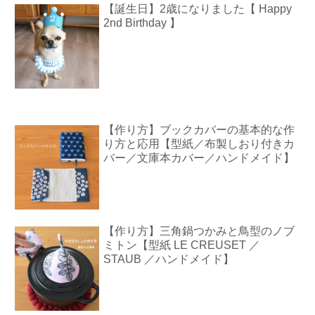
【誕生日】2歳になりました【 Happy
2nd Birthday 】
【作り方】ブックカバーの基本的な作
り方と応用【型紙／布製しおり付きカ
バー／文庫本カバー／ハンドメイド】
【作り方】三角鍋つかみと鳥型のノブ
ミトン【型紙 LE CREUSET ／
STAUB ／ハンドメイド】