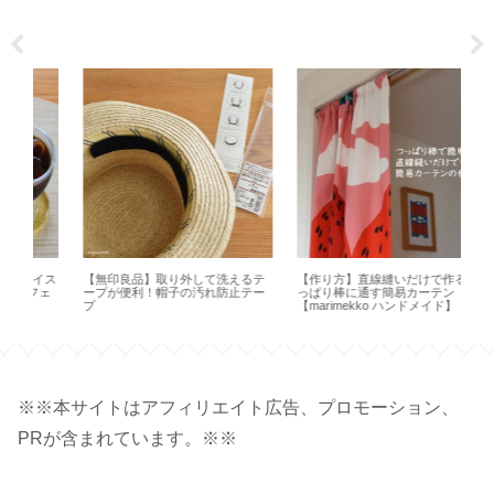
イス
【無印良品】取り外して洗えるテ
【作り方】直線縫いだけで作る つ
【H
ェ
ープが便利！帽子の汚れ防止テー
っぱり棒に通す簡易カーテン
方
プ
【marimekko ハンドメイド】
オ 
※※本サイトはアフィリエイト広告、プロモーション、
PRが含まれています。※※