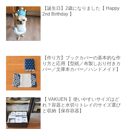
【誕生日】2歳になりました【 Happy
2nd Birthday 】
【作り方】ブックカバーの基本的な作
り方と応用【型紙／布製しおり付きカ
バー／文庫本カバー／ハンドメイド】
【 VAKUEN 】使いやすいサイズはど
れ？容器と水切りトレイのサイズ選び
と収納【保存容器】