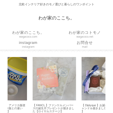
北欧インテリア好きのモノ選びと暮らしのワンポイント
わが家のここち。
わが家のここち。
わが家のコトモノ
wagacoco.com
wagacoco.net
instagram
お問合せ
instagram
mail
使
【 FANCL 】ファンケルメンバー
【 Diptyque 】お誕生日限定特典キ
【
ズの誕生月プレゼントが届きまし
ャンドル届きました【 Figuier 70ｇ
Hap
た【ロイヤルステージ】
】