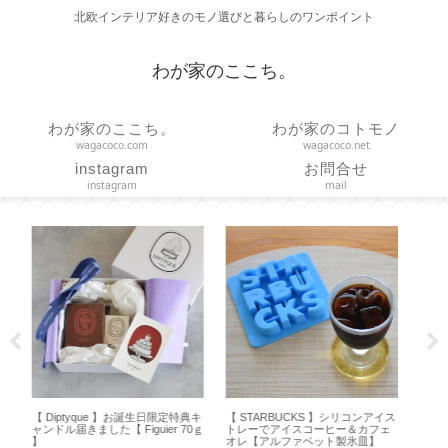
北欧インテリア好きのモノ選びと暮らしのワンポイント
わが家のここち。
わが家のここち。
わが家のコトモノ
wagacoco.com
wagacoco.net
instagram
お問合せ
instagram
mail
アイス
【作り方】ヒダのあるカーテンを
【コーヒースケール】タイムモア
【
フェ
ハンドメイド【カーテンレールに
の便利機能と使い方【 Black Mirror
ョ
】
吊るすドレープカーテンの採寸・
Basic＋ 】
の