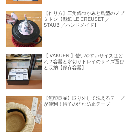
【作り方】三角鍋つかみと鳥型のノブ
ミトン【型紙 LE CREUSET ／
STAUB ／ハンドメイド】
【 VAKUEN 】使いやすいサイズはど
れ？容器と水切りトレイのサイズ選び
と収納【保存容器】
【無印良品】取り外して洗えるテープ
が便利！帽子の汚れ防止テープ