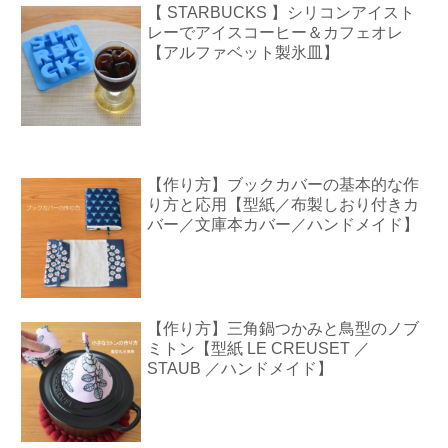
【 STARBUCKS 】シリコンアイスト
レーでアイスコーヒー＆カフェオレ
【アルファベット製氷皿】
【作り方】ブックカバーの基本的な作
り方と応用【型紙／布製しおり付きカ
バー／文庫本カバー／ハンドメイド】
【作り方】三角鍋つかみと鳥型のノブ
ミトン【型紙 LE CREUSET ／
STAUB ／ハンドメイド】