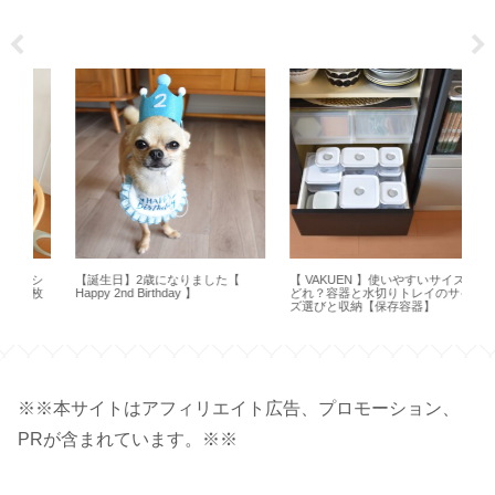
シ
【誕生日】2歳になりました【
【 VAKUEN 】使いやすいサイズは
【
一枚
Happy 2nd Birthday 】
どれ？容器と水切りトレイのサイ
の便
ズ選びと収納【保存容器】
Bas
※※本サイトはアフィリエイト広告、プロモーション、
PRが含まれています。※※