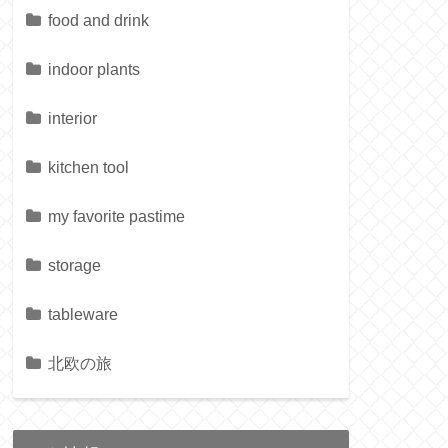
food and drink
indoor plants
interior
kitchen tool
my favorite pastime
storage
tableware
北欧の旅