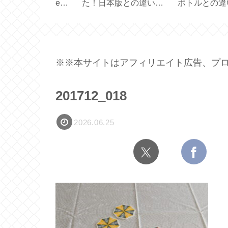
ーヒー＆カフ
と使い方【 Black
プレゼントが届き
アルファベッ
Mirror Basic＋ 】
た【ロイヤルステ
】
ジ】
※※本サイトはアフィリエイト広告、プロ
201712_018
2026.06.25