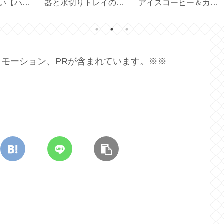
まし
い？機能の選び方と使
応用【型紙／布製しお
ド
ー
い方【ひんやり3Way
り付きカバー／文庫本
吊
ファン】
カバー／ハンドメイ
ン
ド】
モーション、PRが含まれています。※※