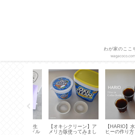
わが家のここ
wagacoco.co
BUCKS 】シ
【コーヒースケール】
【 FANCL 】ファ
イストレーで
タイムモアの便利機能
ルメンバーズの誕