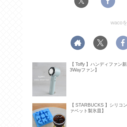
wac
【 Toffy 】ハンディフ
3Wayファン】
【 STARBUCKS 】シ
ァベット製氷皿】