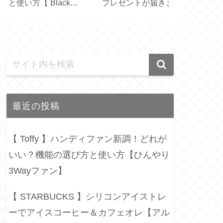
【カーテンレールに
通す簡易カーテン
スタオル届き
るすドレープカーテ
【marimekko ハンドメ
【プレゼント2
の採寸・サイズ】
イド】
最近の投稿
【 Toffy 】ハンディファン新調！どれが
いい？機能の選び方と使い方【ひんやり
3Wayファン】
【 STARBUCKS 】シリコンアイストレ
ーでアイスコーヒー＆カフェオレ【アル