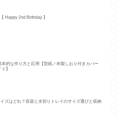
py 2nd Birthday 】
基本的な作り方と応用【型紙／布製しおり付きカバー
イド】
すいサイズはどれ？容器と水切りトレイのサイズ選びと収納