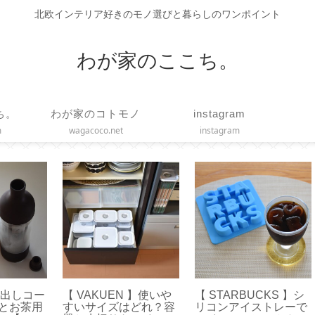
北欧インテリア好きのモノ選びと暮らしのワンポイント
わが家のここち。
ち。
わが家のコトモノ
instagram
m
wagacoco.net
instagram
ンケ
【 Toffy 】ハンディフ
【作り方】ブックカバ
【
生月
ァン新調！どれがい
ーの基本的な作り方と
カ