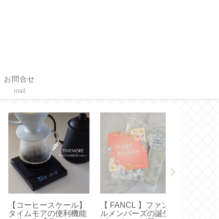
お問合せ
mail
作り方】ヒダのある
【作り方】直線縫いだ
【 FANCL × T
ーテンをハンドメイ
けで作る つっぱり棒に
ンディファン