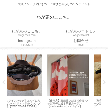
北欧インテリア好きのモノ選びと暮らしのワンポイント
わが家のここち。
わが家のここち。
わが家のコトモノ
wagacoco.com
wagacoco.net
instagram
お問合せ
instagram
mail
作る つ
【無印良品】取り外して洗えるテ
【HARIO】水出しコーヒーの作り
テン
ープが便利！帽子の汚れ防止テー
方とお茶用ボトルとの違い【ハリ
イド】
プ
オ フィルターインボトル】