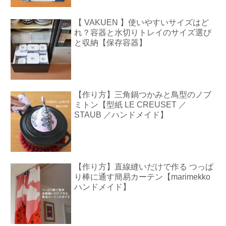
【 VAKUEN 】使いやすいサイズはど
れ？容器と水切りトレイのサイズ選び
と収納【保存容器】
【作り方】三角鍋つかみと鳥型のノブ
ミトン【型紙 LE CREUSET ／
STAUB ／ハンドメイド】
【作り方】直線縫いだけで作る つっぱ
り棒に通す簡易カーテン【marimekko
ハンドメイド】