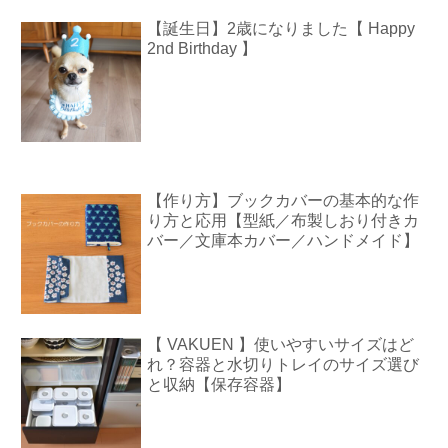
【誕生日】2歳になりました【 Happy
2nd Birthday 】
【作り方】ブックカバーの基本的な作
り方と応用【型紙／布製しおり付きカ
バー／文庫本カバー／ハンドメイド】
【 VAKUEN 】使いやすいサイズはど
れ？容器と水切りトレイのサイズ選び
と収納【保存容器】