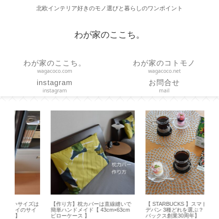
北欧インテリア好きのモノ選びと暮らしのワンポイント
わが家のここち。
わが家のここち。
わが家のコトモノ
wagacoco.com
wagacoco.net
instagram
お問合せ
instagram
mail
ズは
【作り方】枕カバーは直線縫いで
【 STARBUCKS 】スマトラ マサ
【
イ
簡単ハンドメイド【 43cm×63cm
デパン 3種どれを選ぶ？【スター
な
ピローケース 】
バックス創業30周年】
り