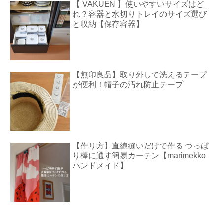
【 VAKUEN 】使いやすいサイズはど
れ？容器と水切りトレイのサイズ選び
と収納【保存容器】
【無印良品】取り外して洗えるテープ
が便利！帽子の汚れ防止テープ
【作り方】直線縫いだけで作る つっぱ
り棒に通す簡易カーテン【marimekko
ハンドメイド】