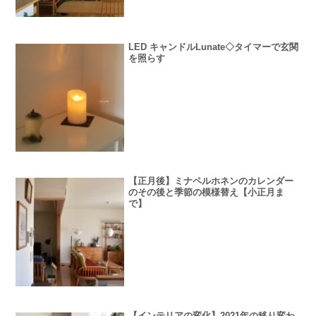
LED キャンドルLunate◇タイマーで玄関
を照らす
【正月後】ミナペルホネンのカレンダー
のその後と季節の模様替え【小正月ま
で】
【インテリアの変化】2021年の移り変わ