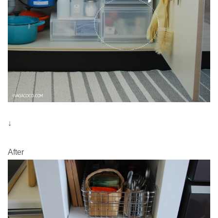
↓
After