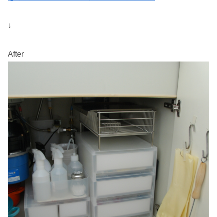
↓
After