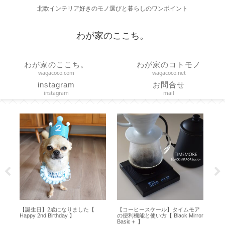
北欧インテリア好きのモノ選びと暮らしのワンポイント
わが家のここち。
わが家のここち。
わが家のコトモノ
wagacoco.com
wagacoco.net
instagram
お問合せ
instagram
mail
を
【誕生日】2歳になりました【
【コーヒースケール】タイムモア
【 
に
Happy 2nd Birthday 】
の便利機能と使い方【 Black Mirror
ど
・
Basic＋ 】
ズ