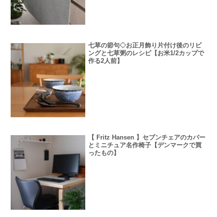
七草の節句◇お正月飾り片付け後のリビ
ングと七草粥のレシピ【お米1/2カップで
作る2人前】
【 Fritz Hansen 】セブンチェアのカバー
とミニチュア名作椅子【デンマークで買
ったもの】