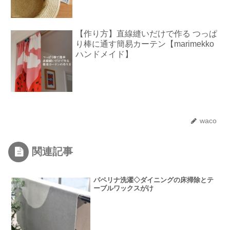
【作り方】直線縫いだけで作る つっぱ
り棒に通す簡易カーテン【marimekko
ハンドメイド】
waco
関連記事
パペリナ洗濯◇ダイニングの床掃除とテ
ーブルワックスがけ