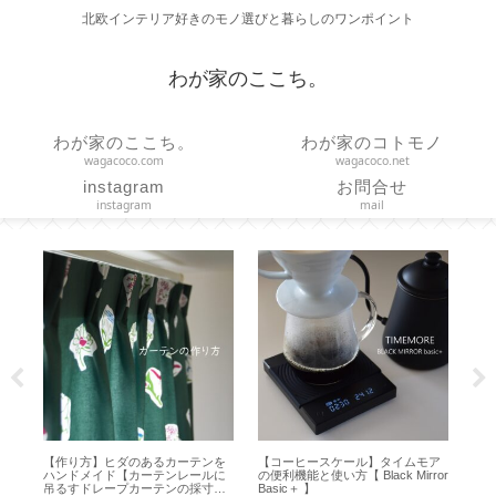
北欧インテリア好きのモノ選びと暮らしのワンポイント
わが家のここち。
わが家のここち。
わが家のコトモノ
wagacoco.com
wagacoco.net
instagram
お問合せ
instagram
mail
使
【作り方】ヒダのあるカーテンを
【コーヒースケール】タイムモア
【H
ハンドメイド【カーテンレールに
の便利機能と使い方【 Black Mirror
方
吊るすドレープカーテンの採寸・
Basic＋ 】
オ 