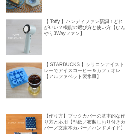
【 Toffy 】ハンディファン新調！どれ
がいい？機能の選び方と使い方【ひん
やり3Wayファン】
【 STARBUCKS 】シリコンアイスト
レーでアイスコーヒー＆カフェオレ
【アルファベット製氷皿】
【作り方】ブックカバーの基本的な作
り方と応用【型紙／布製しおり付きカ
バー／文庫本カバー／ハンドメイド】