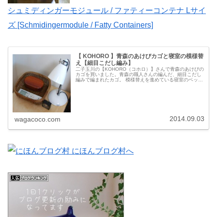
シュミディンガーモジュール / ファティーコンテナ Lサイ
ズ [Schmidingermodule / Fatty Containers]
【 KOHORO 】青森のあけびカゴと寝室の模様替
え【細目こだし編み】
二子玉川の【KOHORO（コホロ）】さんで青森のあけびの
カゴを買いました。青森の職人さんの編んだ、細目こだし
編みで編まれたカゴ。 模様替えを進めている寝室のベッド
サイドに置き、リモコンやハンドクリームなど細々したも
のをまとめました。洋風なも...
2014.09.03
wagacoco.com