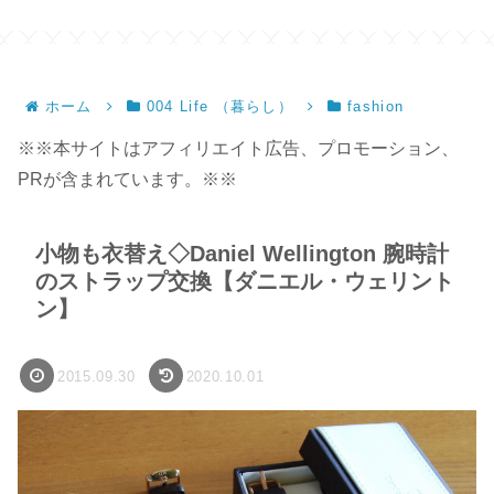
サ
ホーム
004 Life （暮らし）
fashion
※※本サイトはアフィリエイト広告、プロモーション、
PRが含まれています。※※
小物も衣替え◇Daniel Wellington 腕時計
のストラップ交換【ダニエル・ウェリント
ン】
2015.09.30
2020.10.01