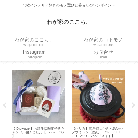
北欧インテリア好きのモノ選びと暮らしのワンポイント
わが家のここち。
わが家のここち。
わが家のコトモノ
wagacoco.com
wagacoco.net
instagram
お問合せ
instagram
mail
ラボ
【 Diptyque 】お誕生日限定特典キ
【作り方】三角鍋つかみと鳥型の
【
愛
ャンドル届きました【 Figuier 70ｇ
ノブミトン【型紙 LE CREUSET
ハ
】
】
／ STAUB ／ハンドメイド】
吊