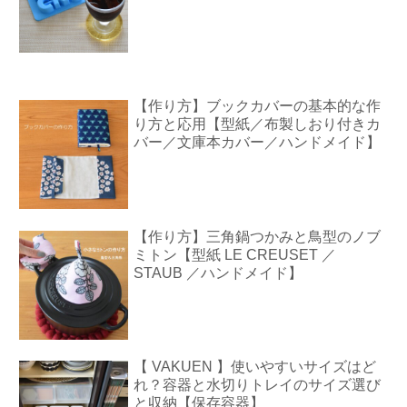
【作り方】ブックカバーの基本的な作
り方と応用【型紙／布製しおり付きカ
バー／文庫本カバー／ハンドメイド】
【作り方】三角鍋つかみと鳥型のノブ
ミトン【型紙 LE CREUSET ／
STAUB ／ハンドメイド】
【 VAKUEN 】使いやすいサイズはど
れ？容器と水切りトレイのサイズ選び
と収納【保存容器】