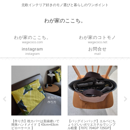
北欧インテリア好きのモノ選びと暮らしのワンポイント
わが家のここち。
わが家のここち。
わが家のコトモノ
wagacoco.com
wagacoco.net
instagram
お問合せ
instagram
mail
的
【作り方】枕カバーは直線縫いで
【バッグインバッグ】エルベにち
【 
お
簡単ハンドメイド【 43cm×63cm
ょうどいいポリエステルでシンプ
の
ハ
ピローケース 】
ル軽量【707C 704GP 725GP】
い