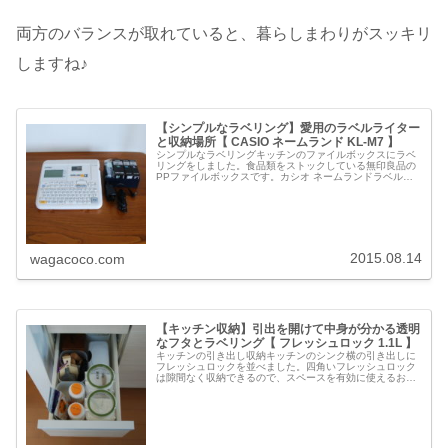
両方のバランスが取れていると、暮らしまわりがスッキリ
しますね♪
【シンプルなラベリング】愛用のラベルライター
と収納場所【 CASIO ネームランド KL-M7 】
シンプルなラベリングキッチンのファイルボックスにラベ
リングをしました。食品類をストックしている無印良品の
PPファイルボックスです。カシオ ネームランドラベルラ
イターはカシオのネームランド。以前はもっとコンパクト
なものを使っていたのですが、今...
2015.08.14
wagacoco.com
【キッチン収納】引出を開けて中身が分かる透明
なフタとラベリング【 フレッシュロック 1.1L 】
キッチンの引き出し収納キッチンのシンク横の引き出しに
フレッシュロックを並べました。四角いフレッシュロック
は隙間なく収納できるので、スペースを有効に使えるお気
に入りです。無印良品の【ポリプロピレンメイクボック
ス・１／２横ハーフ】と並べ、引き出...