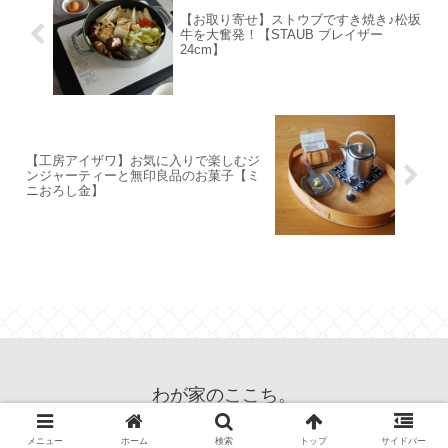
【お取り寄せ】ストウブですき焼き♪松坂
牛を大奮発！【STAUB ブレイザー
24cm】
【工房アイザワ】お気に入りで楽しむジ
ンジャーティーと無印良品のお菓子【ミ
ニおろし金】
わが家のここち。
© 2013 わが家のここち。.
メニュー
ホーム
検索
トップ
サイドバー