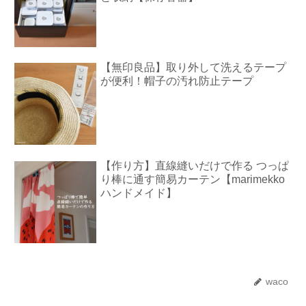
【無印良品】取り外して洗えるテープ
が便利！帽子の汚れ防止テープ
【作り方】直線縫いだけで作る つっぱ
り棒に通す簡易カーテン【marimekko
ハンドメイド】
waco