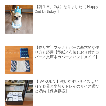
【誕生日】2歳になりました【 Happy
2nd Birthday 】
【作り方】ブックカバーの基本的な作
り方と応用【型紙／布製しおり付きカ
バー／文庫本カバー／ハンドメイド】
【 VAKUEN 】使いやすいサイズはど
れ？容器と水切りトレイのサイズ選び
と収納【保存容器】