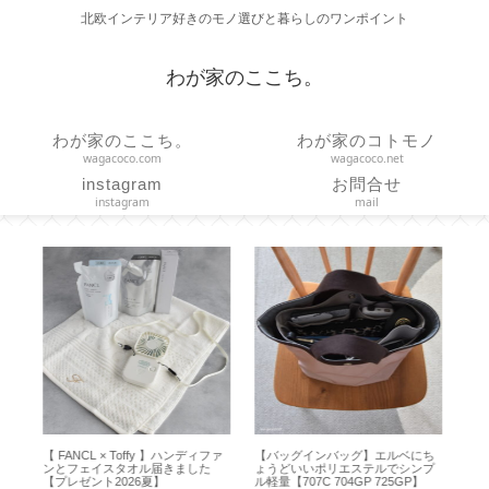
北欧インテリア好きのモノ選びと暮らしのワンポイント
わが家のここち。
わが家のここち。
わが家のコトモノ
wagacoco.com
wagacoco.net
instagram
お問合せ
instagram
mail
ズは
【 FANCL × Toffy 】ハンディファ
【バッグインバッグ】エルベにち
【
イ
ンとフェイスタオル届きました
ょうどいいポリエステルでシンプ
ノブ
【プレゼント2026夏】
ル軽量【707C 704GP 725GP】
／ 