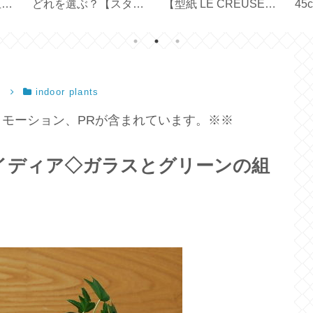
止テ
どれを選ぶ？【スター
【型紙 LE CREUSET
45
バックス創業30周年】
／ STAUB ／ハンドメ
の
イド】
メ
）
indoor plants
モーション、PRが含まれています。※※
イディア◇ガラスとグリーンの組