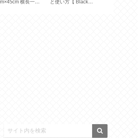
cm×45cm 横長一枚
と使い方【 Black
い？機能の選
生地で作る【ハンド
Mirror Basic＋ 】
い方【ひんやり
イド】
ファン】