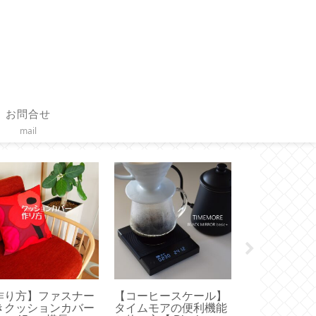
お問合せ
mail
作り方】ファスナー
【コーヒースケール】
【 Toffy 
きクッションカバー
タイムモアの便利機能
ァン新調！ど