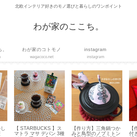
北欧インテリア好きのモノ選びと暮らしのワンポイント
わが家のここち。
ち。
わが家のコトモノ
instagram
m
wagacoco.net
instagram
外し
【 STARBUCKS 】ス
【作り方】三角鍋つか
【
便
マトラ マサ デパン 3種
みと鳥型のノブミトン
付