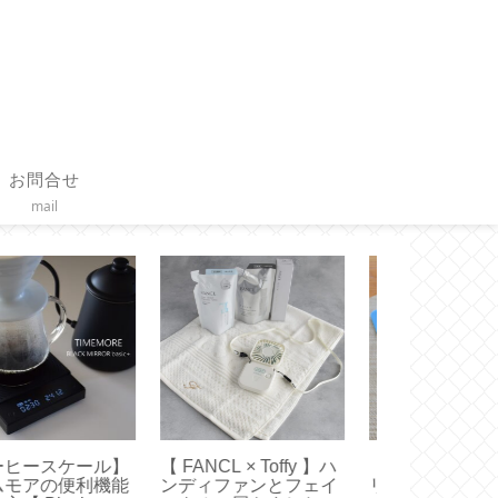
お問合せ
mail
STARBUCKS 】シ
【誕生日】2歳になり
【作り方】三
コンアイストレーで
ました【 Happy 2nd
みと鳥型のノ