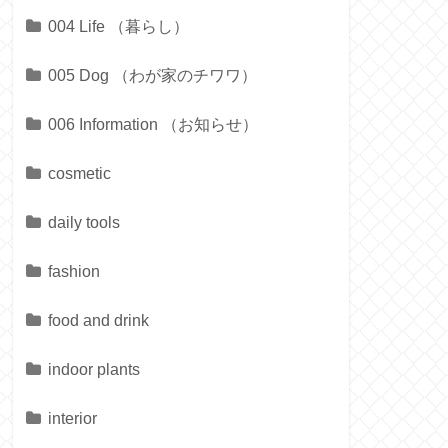
004 Life （暮らし）
005 Dog （わが家のチワワ）
006 Information （お知らせ）
cosmetic
daily tools
fashion
food and drink
indoor plants
interior