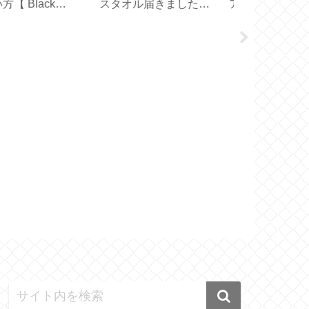
イスコーヒー＆カフ
Birthday 】
【型紙 LE C
オレ【アルファベッ
／ STAUB 
製氷皿】
イド】