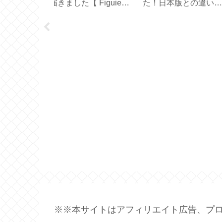
版との違い
どれを選ぶ？【スター
ボトルとの違い【
ICLEAN 】
バックス創業30周年】
オ フィルターイン
ル】
※※本サイトはアフィリエイト広告、プロ