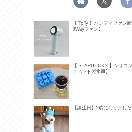
【 Toffy 】ハンディフ
3Wayファン】
【 STARBUCKS 】シ
ァベット製氷皿】
【誕生日】2歳になりました【 Hap