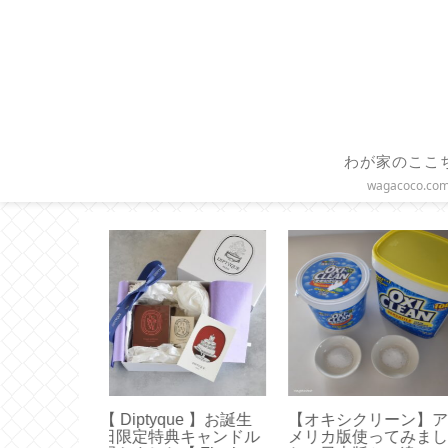
わが家のここ
wagacoco.co
クリーン】ア
【 STARBUCKS 】ス
【HARIO】水出し
使ってみまし
マトラ マサ デパン 3種
ヒーの作り方とお