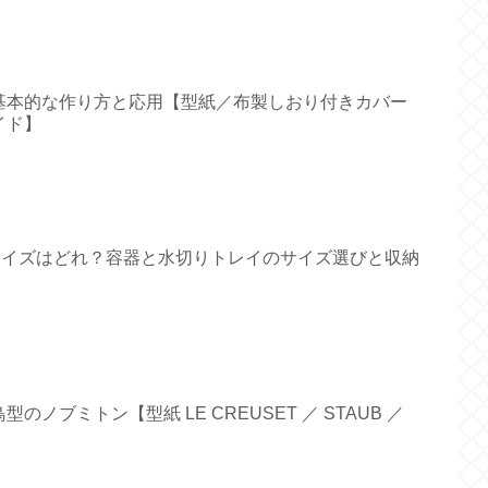
基本的な作り方と応用【型紙／布製しおり付きカバー
イド】
すいサイズはどれ？容器と水切りトレイのサイズ選びと収納
ノブミトン【型紙 LE CREUSET ／ STAUB ／