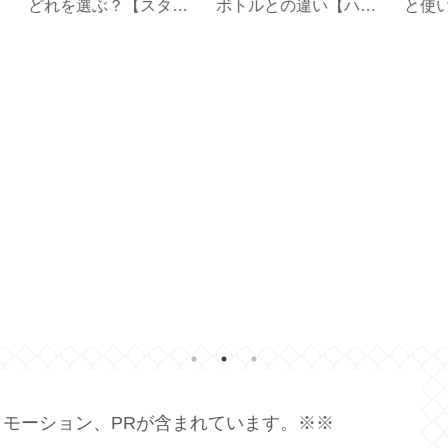
ハリ
と使い方【 Black
スタオル届きました
ア
ボト
Mirror Basic＋ 】
【プレゼント2026夏】
ェ
ト
モーション、PRが含まれています。※※