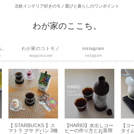
北欧インテリア好きのモノ選びと暮らしのワンポイント
わが家のここち。
ち。
わが家のコトモノ
instagram
m
wagacoco.net
instagram
コー
【コーヒースケール】
【 FANCL × Toffy 】ハ
【 
茶用
タイムモアの便利機能
ンディファンとフェイ
リ