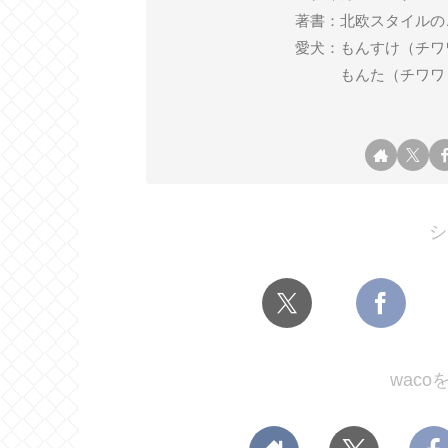
著書：北欧スタイルの
愛犬：もんすけ（チワワ ♂ 2
もんた（チワワ ♂ 2
シ
wac